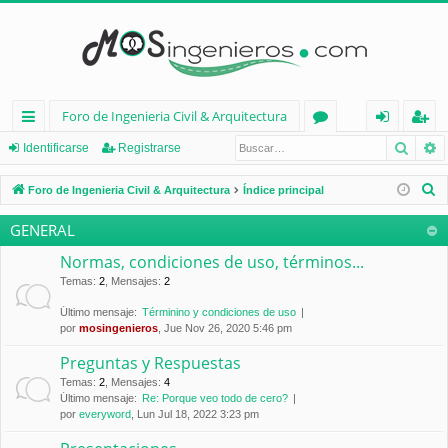
Foro de Ingenieria Civil & Arquitectura
Busca
B
nl
or
de
eg
Identificarse
Registrarse
ac
os
nt
ist
B
Foro de Ingenieria Civil & Arquitectura
Índice principal
es
ifi
ra
u
GENERAL
s
rá
ca
rs
c
Normas, condiciones de uso, términos...
pi
rs
e
a
Temas
:
2
,
Mensajes
:
2
d
e
r
Último mensaje:
Términino y condiciones de uso
por
mosingenieros
, Jue Nov 26, 2020 5:46 pm
os
Preguntas y Respuestas
Temas
:
2
,
Mensajes
:
4
Último mensaje:
Re: Porque veo todo de cero?
por
everyword
, Lun Jul 18, 2022 3:23 pm