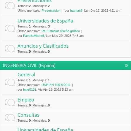
Presentaciones
Temas
:
2
,
Mensajes
:
2
Último mensaje:
Presentacion
por
batman8
, Lun Dic 12, 2022 4:11 am
Universidades de España
Temas
:
1
,
Mensajes
:
3
Último mensaje:
Re: Estudiar diseño gráfico
por
PamelaMitchell
, Lun May 29, 2023 7:43 am
Anuncios y Clasificados
Temas
:
0
,
Mensajes
:
0
INGENIERÍA CIVIL (España)
General
Temas
:
1
,
Mensajes
:
1
Último mensaje:
UNE-EN 196-5:2011
por
Inge0101
, Vie Abr 29, 2022 5:12 am
Empleo
Temas
:
0
,
Mensajes
:
0
Consultas
Temas
:
0
,
Mensajes
:
0
Universidades de España