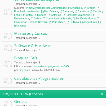
Temas
:
0
,
Mensajes
:
0
Subforos:
Universidades por Comunidades
,
Andalucía
,
Aragón
,
Principado de Asturias
,
Illes Balears
,
Canarias
,
Cantabria
,
Castilla y
León
,
Castilla-La Mancha
,
Cataluña
,
Comunitat Valenciana
,
Extremadura
,
Galicia
,
Comunidad de Madrid
,
Región de Murcia
,
Comunidad Foral de Navarra
,
País Vasco
,
La Rioja
,
Asignaturas
,
Exámenes
Másteres y Cursos
Temas
:
0
,
Mensajes
:
0
Software & Hardware
Temas
:
0
,
Mensajes
:
0
Bloques CAD
Temas
:
1
,
Mensajes
:
1
Último mensaje:
Necesito un programa de CAD l…
por
Goyoes
, Lun Nov 14, 2022 3:49 am
Calculadoras Programables
Temas
:
0
,
Mensajes
:
0
ARQUITECTURA (España)
General