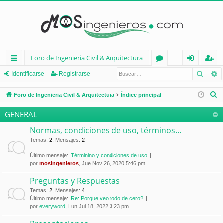
Foro de Ingenieria Civil & Arquitectura
Busca
B
nl
or
de
eg
Identificarse
Registrarse
ac
os
nt
ist
B
Foro de Ingenieria Civil & Arquitectura
Índice principal
es
ifi
ra
u
GENERAL
s
rá
ca
rs
c
Normas, condiciones de uso, términos...
pi
rs
e
a
Temas
:
2
,
Mensajes
:
2
d
e
r
Último mensaje:
Términino y condiciones de uso
por
mosingenieros
, Jue Nov 26, 2020 5:46 pm
os
Preguntas y Respuestas
Temas
:
2
,
Mensajes
:
4
Último mensaje:
Re: Porque veo todo de cero?
por
everyword
, Lun Jul 18, 2022 3:23 pm