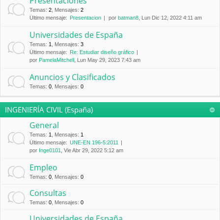
Presentaciones
Temas
:
2
,
Mensajes
:
2
Último mensaje:
Presentacion
por
batman8
, Lun Dic 12, 2022 4:11 am
Universidades de España
Temas
:
1
,
Mensajes
:
3
Último mensaje:
Re: Estudiar diseño gráfico
por
PamelaMitchell
, Lun May 29, 2023 7:43 am
Anuncios y Clasificados
Temas
:
0
,
Mensajes
:
0
INGENIERÍA CIVIL (España)
General
Temas
:
1
,
Mensajes
:
1
Último mensaje:
UNE-EN 196-5:2011
por
Inge0101
, Vie Abr 29, 2022 5:12 am
Empleo
Temas
:
0
,
Mensajes
:
0
Consultas
Temas
:
0
,
Mensajes
:
0
Universidades de España