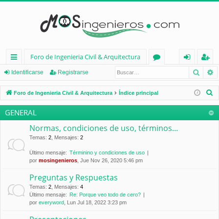
Foro de Ingenieria Civil & Arquitectura
Busca
B
nl
or
de
eg
Identificarse
Registrarse
ac
os
nt
ist
B
Foro de Ingenieria Civil & Arquitectura
Índice principal
es
ifi
ra
u
GENERAL
s
rá
ca
rs
c
Normas, condiciones de uso, términos...
pi
rs
e
a
Temas
:
2
,
Mensajes
:
2
d
e
r
Último mensaje:
Términino y condiciones de uso
por
mosingenieros
, Jue Nov 26, 2020 5:46 pm
os
Preguntas y Respuestas
Temas
:
2
,
Mensajes
:
4
Último mensaje:
Re: Porque veo todo de cero?
por
everyword
, Lun Jul 18, 2022 3:23 pm