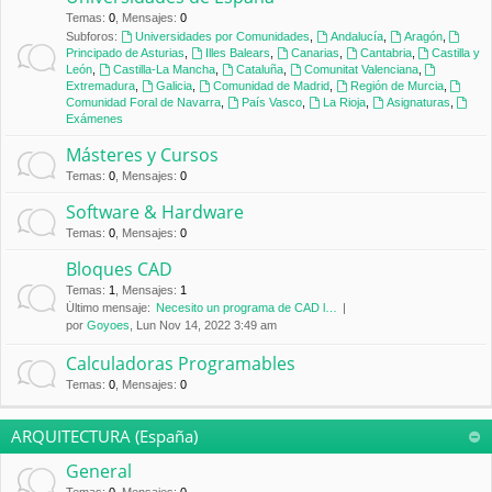
Temas
:
0
,
Mensajes
:
0
Subforos:
Universidades por Comunidades
,
Andalucía
,
Aragón
,
Principado de Asturias
,
Illes Balears
,
Canarias
,
Cantabria
,
Castilla y
León
,
Castilla-La Mancha
,
Cataluña
,
Comunitat Valenciana
,
Extremadura
,
Galicia
,
Comunidad de Madrid
,
Región de Murcia
,
Comunidad Foral de Navarra
,
País Vasco
,
La Rioja
,
Asignaturas
,
Exámenes
Másteres y Cursos
Temas
:
0
,
Mensajes
:
0
Software & Hardware
Temas
:
0
,
Mensajes
:
0
Bloques CAD
Temas
:
1
,
Mensajes
:
1
Último mensaje:
Necesito un programa de CAD l…
por
Goyoes
, Lun Nov 14, 2022 3:49 am
Calculadoras Programables
Temas
:
0
,
Mensajes
:
0
ARQUITECTURA (España)
General