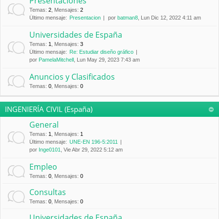
Presentaciones
Temas
:
2
,
Mensajes
:
2
Último mensaje:
Presentacion
por
batman8
, Lun Dic 12, 2022 4:11 am
Universidades de España
Temas
:
1
,
Mensajes
:
3
Último mensaje:
Re: Estudiar diseño gráfico
por
PamelaMitchell
, Lun May 29, 2023 7:43 am
Anuncios y Clasificados
Temas
:
0
,
Mensajes
:
0
INGENIERÍA CIVIL (España)
General
Temas
:
1
,
Mensajes
:
1
Último mensaje:
UNE-EN 196-5:2011
por
Inge0101
, Vie Abr 29, 2022 5:12 am
Empleo
Temas
:
0
,
Mensajes
:
0
Consultas
Temas
:
0
,
Mensajes
:
0
Universidades de España