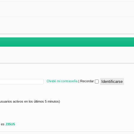
Olvidé mi contraseña
|
Recordar
usuarios activos en los últimos 5 minutos)
e es
J35U5