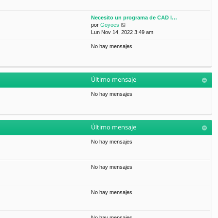
Necesito un programa de CAD l…
V
por
Goyoes
e
Lun Nov 14, 2022 3:49 am
r
No hay mensajes
ú
l
t
i
m
Último mensaje
o
m
No hay mensajes
e
n
s
a
Último mensaje
j
e
No hay mensajes
No hay mensajes
No hay mensajes
No hay mensajes