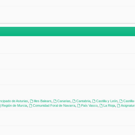
incipado de Asturias
,
Illes Balears
,
Canarias
,
Cantabria
,
Castilla y León
,
Castill
Región de Murcia
,
Comunidad Foral de Navarra
,
País Vasco
,
La Rioja
,
Asignatu