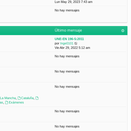
a
e
Lun May 29, 2023 7:43 am
t
m
j
r
i
e
e
No hay mensajes
ú
m
n
l
o
s
t
m
a
i
e
j
m
n
e
Último mensaje
o
s
m
a
UNE-EN 196-5:2011
e
j
V
por
Inge0101
n
e
e
Vie Abr 29, 2022 5:12 am
s
r
a
No hay mensajes
ú
j
l
e
t
i
No hay mensajes
m
o
m
No hay mensajes
e
n
s
a-La Mancha
,
Cataluña
,
a
ras
,
Exámenes
j
e
No hay mensajes
No hay mensajes