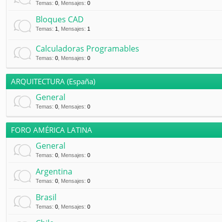
Temas
:
0
,
Mensajes
:
0
Bloques CAD
Temas
:
1
,
Mensajes
:
1
Calculadoras Programables
Temas
:
0
,
Mensajes
:
0
ARQUITECTURA (España)
General
Temas
:
0
,
Mensajes
:
0
FORO AMÉRICA LATINA
General
Temas
:
0
,
Mensajes
:
0
Argentina
Temas
:
0
,
Mensajes
:
0
Brasil
Temas
:
0
,
Mensajes
:
0