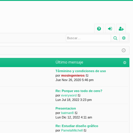
E
Buscar
Bú
FA
de
eg
Q
nt
ist
ifi
ra
Último mensaje
ca
rs
Términino y condiciones de uso
rs
e
V
por
mosingenieros
e
Jue Nov 26, 2020 5:46 pm
e
r
ú
Re: Porque veo todo de cero?
l
V
por
everyword
t
e
Lun Jul 18, 2022 3:23 pm
i
r
m
Presentacion
ú
o
V
por
batman8
l
m
e
Lun Dic 12, 2022 4:11 am
t
e
r
i
n
Re: Estudiar diseño gráfico
ú
m
s
V
por
PamelaMitchell
l
o