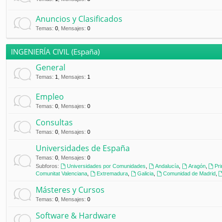
Anuncios y Clasificados
Temas
:
0
,
Mensajes
:
0
INGENIERÍA CIVIL (España)
General
Temas
:
1
,
Mensajes
:
1
Empleo
Temas
:
0
,
Mensajes
:
0
Consultas
Temas
:
0
,
Mensajes
:
0
Universidades de España
Temas
:
0
,
Mensajes
:
0
Subforos:
Universidades por Comunidades
,
Andalucía
,
Aragón
,
Pr
Comunitat Valenciana
,
Extremadura
,
Galicia
,
Comunidad de Madrid
,
Másteres y Cursos
Temas
:
0
,
Mensajes
:
0
Software & Hardware