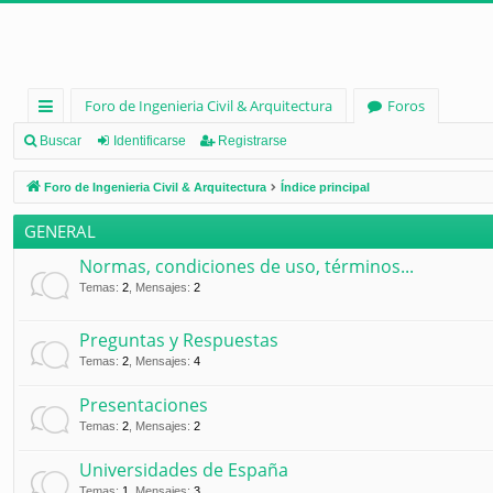
Foro de Ingenieria Civil & Arquitectura
Foros
nl
Buscar
Identificarse
Registrarse
ac
Foro de Ingenieria Civil & Arquitectura
Índice principal
es
GENERAL
rá
Normas, condiciones de uso, términos...
pi
Temas
:
2
,
Mensajes
:
2
d
Preguntas y Respuestas
os
Temas
:
2
,
Mensajes
:
4
Presentaciones
Temas
:
2
,
Mensajes
:
2
Universidades de España
Temas
:
1
,
Mensajes
:
3