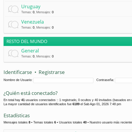
Uruguay
Temas
:
0
,
Mensajes
:
0
Venezuela
Temas
:
0
,
Mensajes
:
0
RESTO DEL MUNDO
General
Temas
:
0
,
Mensajes
:
0
Identificarse
•
Registrarse
Nombre de Usuario:
Contraseña:
¿Quién está conectado?
En total hay
41
usuarios conectados :: 1 registrado, 0 ocultos y 40 invitados (basados en 
La mayor cantidad de usuarios identificados fue
6189
el Sab Ago 01, 2026 7:48 pm
Estadísticas
Mensajes totales
8
• Temas totales
6
• Usuarios totales
40
• Nuestro usuario más recient