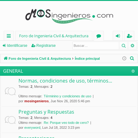
Foro de Ingenieria Civil & Arquitectura
Busca
B
nl
or
de
eg
Identificarse
Registrarse
ac
os
nt
ist
B
Foro de Ingenieria Civil & Arquitectura
Índice principal
es
ifi
ra
u
GENERAL
s
rá
ca
rs
c
Normas, condiciones de uso, términos...
pi
rs
e
a
Temas
:
2
,
Mensajes
:
2
d
e
r
Último mensaje:
Términino y condiciones de uso
por
mosingenieros
, Jue Nov 26, 2020 5:46 pm
os
Preguntas y Respuestas
Temas
:
2
,
Mensajes
:
4
Último mensaje:
Re: Porque veo todo de cero?
por
everyword
, Lun Jul 18, 2022 3:23 pm