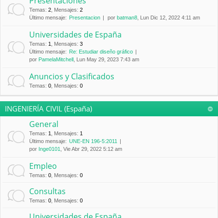
Presentaciones
Temas
:
2
,
Mensajes
:
2
Último mensaje:
Presentacion
por
batman8
, Lun Dic 12, 2022 4:11 am
Universidades de España
Temas
:
1
,
Mensajes
:
3
Último mensaje:
Re: Estudiar diseño gráfico
por
PamelaMitchell
, Lun May 29, 2023 7:43 am
Anuncios y Clasificados
Temas
:
0
,
Mensajes
:
0
INGENIERÍA CIVIL (España)
General
Temas
:
1
,
Mensajes
:
1
Último mensaje:
UNE-EN 196-5:2011
por
Inge0101
, Vie Abr 29, 2022 5:12 am
Empleo
Temas
:
0
,
Mensajes
:
0
Consultas
Temas
:
0
,
Mensajes
:
0
Universidades de España