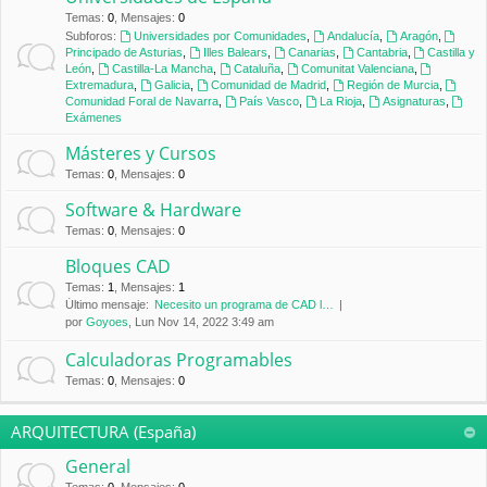
Temas
:
0
,
Mensajes
:
0
Subforos:
Universidades por Comunidades
,
Andalucía
,
Aragón
,
Principado de Asturias
,
Illes Balears
,
Canarias
,
Cantabria
,
Castilla y
León
,
Castilla-La Mancha
,
Cataluña
,
Comunitat Valenciana
,
Extremadura
,
Galicia
,
Comunidad de Madrid
,
Región de Murcia
,
Comunidad Foral de Navarra
,
País Vasco
,
La Rioja
,
Asignaturas
,
Exámenes
Másteres y Cursos
Temas
:
0
,
Mensajes
:
0
Software & Hardware
Temas
:
0
,
Mensajes
:
0
Bloques CAD
Temas
:
1
,
Mensajes
:
1
Último mensaje:
Necesito un programa de CAD l…
por
Goyoes
, Lun Nov 14, 2022 3:49 am
Calculadoras Programables
Temas
:
0
,
Mensajes
:
0
ARQUITECTURA (España)
General