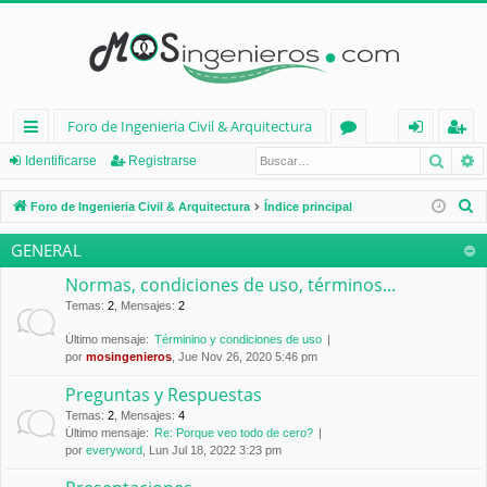
Foro de Ingenieria Civil & Arquitectura
Busca
B
nl
or
de
eg
Identificarse
Registrarse
ac
os
nt
ist
B
Foro de Ingenieria Civil & Arquitectura
Índice principal
es
ifi
ra
u
GENERAL
s
rá
ca
rs
c
Normas, condiciones de uso, términos...
pi
rs
e
a
Temas
:
2
,
Mensajes
:
2
d
e
r
Último mensaje:
Términino y condiciones de uso
por
mosingenieros
, Jue Nov 26, 2020 5:46 pm
os
Preguntas y Respuestas
Temas
:
2
,
Mensajes
:
4
Último mensaje:
Re: Porque veo todo de cero?
por
everyword
, Lun Jul 18, 2022 3:23 pm