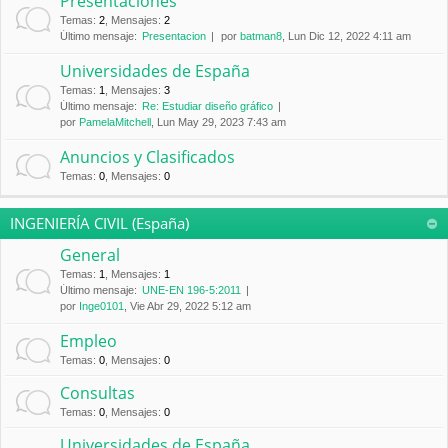
Presentaciones
Temas
:
2
,
Mensajes
:
2
Último mensaje:
Presentacion
por
batman8
, Lun Dic 12, 2022 4:11 am
Universidades de España
Temas
:
1
,
Mensajes
:
3
Último mensaje:
Re: Estudiar diseño gráfico
por
PamelaMitchell
, Lun May 29, 2023 7:43 am
Anuncios y Clasificados
Temas
:
0
,
Mensajes
:
0
INGENIERÍA CIVIL (España)
General
Temas
:
1
,
Mensajes
:
1
Último mensaje:
UNE-EN 196-5:2011
por
Inge0101
, Vie Abr 29, 2022 5:12 am
Empleo
Temas
:
0
,
Mensajes
:
0
Consultas
Temas
:
0
,
Mensajes
:
0
Universidades de España