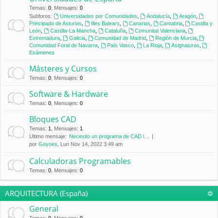
Temas
:
0
,
Mensajes
:
0
Subforos:
Universidades por Comunidades
,
Andalucía
,
Aragón
,
Principado de Asturias
,
Illes Balears
,
Canarias
,
Cantabria
,
Castilla y
León
,
Castilla-La Mancha
,
Cataluña
,
Comunitat Valenciana
,
Extremadura
,
Galicia
,
Comunidad de Madrid
,
Región de Murcia
,
Comunidad Foral de Navarra
,
País Vasco
,
La Rioja
,
Asignaturas
,
Exámenes
Másteres y Cursos
Temas
:
0
,
Mensajes
:
0
Software & Hardware
Temas
:
0
,
Mensajes
:
0
Bloques CAD
Temas
:
1
,
Mensajes
:
1
Último mensaje:
Necesito un programa de CAD l…
por
Goyoes
, Lun Nov 14, 2022 3:49 am
Calculadoras Programables
Temas
:
0
,
Mensajes
:
0
ARQUITECTURA (España)
General