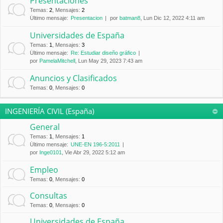
Presentaciones
Temas
:
2
,
Mensajes
:
2
Último mensaje:
Presentacion
por
batman8
, Lun Dic 12, 2022 4:11 am
Universidades de España
Temas
:
1
,
Mensajes
:
3
Último mensaje:
Re: Estudiar diseño gráfico
por
PamelaMitchell
, Lun May 29, 2023 7:43 am
Anuncios y Clasificados
Temas
:
0
,
Mensajes
:
0
INGENIERÍA CIVIL (España)
General
Temas
:
1
,
Mensajes
:
1
Último mensaje:
UNE-EN 196-5:2011
por
Inge0101
, Vie Abr 29, 2022 5:12 am
Empleo
Temas
:
0
,
Mensajes
:
0
Consultas
Temas
:
0
,
Mensajes
:
0
Universidades de España