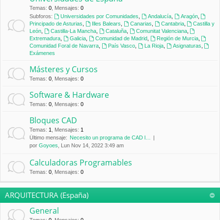
Temas
:
0
,
Mensajes
:
0
Subforos:
Universidades por Comunidades
,
Andalucía
,
Aragón
,
Principado de Asturias
,
Illes Balears
,
Canarias
,
Cantabria
,
Castilla y
León
,
Castilla-La Mancha
,
Cataluña
,
Comunitat Valenciana
,
Extremadura
,
Galicia
,
Comunidad de Madrid
,
Región de Murcia
,
Comunidad Foral de Navarra
,
País Vasco
,
La Rioja
,
Asignaturas
,
Exámenes
Másteres y Cursos
Temas
:
0
,
Mensajes
:
0
Software & Hardware
Temas
:
0
,
Mensajes
:
0
Bloques CAD
Temas
:
1
,
Mensajes
:
1
Último mensaje:
Necesito un programa de CAD l…
por
Goyoes
, Lun Nov 14, 2022 3:49 am
Calculadoras Programables
Temas
:
0
,
Mensajes
:
0
ARQUITECTURA (España)
General