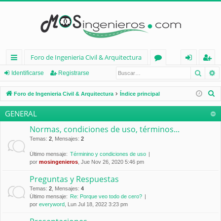
Foro de Ingenieria Civil & Arquitectura
Busca
B
nl
or
de
eg
Identificarse
Registrarse
ac
os
nt
ist
B
Foro de Ingenieria Civil & Arquitectura
Índice principal
es
ifi
ra
u
GENERAL
s
rá
ca
rs
c
Normas, condiciones de uso, términos...
pi
rs
e
a
Temas
:
2
,
Mensajes
:
2
d
e
r
Último mensaje:
Términino y condiciones de uso
por
mosingenieros
, Jue Nov 26, 2020 5:46 pm
os
Preguntas y Respuestas
Temas
:
2
,
Mensajes
:
4
Último mensaje:
Re: Porque veo todo de cero?
por
everyword
, Lun Jul 18, 2022 3:23 pm