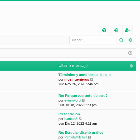
E
Buscar
Bú
FA
de
eg
Q
nt
ist
ifi
ra
Último mensaje
ca
rs
Términino y condiciones de uso
rs
e
V
por
mosingenieros
e
Jue Nov 26, 2020 5:46 pm
e
r
ú
Re: Porque veo todo de cero?
l
V
por
everyword
t
e
Lun Jul 18, 2022 3:23 pm
i
r
m
Presentacion
ú
o
V
por
batman8
l
m
e
Lun Dic 12, 2022 4:11 am
t
e
r
i
n
Re: Estudiar diseño gráfico
ú
m
s
V
por
PamelaMitchell
l
o