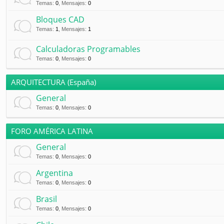
Temas
:
0
,
Mensajes
:
0
Bloques CAD
Temas
:
1
,
Mensajes
:
1
Calculadoras Programables
Temas
:
0
,
Mensajes
:
0
ARQUITECTURA (España)
General
Temas
:
0
,
Mensajes
:
0
FORO AMÉRICA LATINA
General
Temas
:
0
,
Mensajes
:
0
Argentina
Temas
:
0
,
Mensajes
:
0
Brasil
Temas
:
0
,
Mensajes
:
0