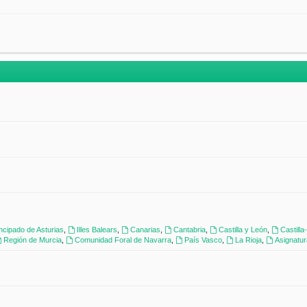
incipado de Asturias
,
Illes Balears
,
Canarias
,
Cantabria
,
Castilla y León
,
Castill
Región de Murcia
,
Comunidad Foral de Navarra
,
País Vasco
,
La Rioja
,
Asignatu