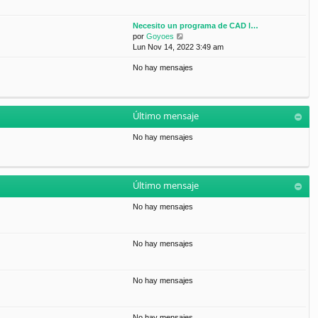
Necesito un programa de CAD l…
V
por
Goyoes
e
Lun Nov 14, 2022 3:49 am
r
No hay mensajes
ú
l
t
i
m
Último mensaje
o
m
No hay mensajes
e
n
s
a
Último mensaje
j
e
No hay mensajes
No hay mensajes
No hay mensajes
No hay mensajes