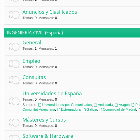
Anuncios y Clasificados
Temas
:
0
,
Mensajes
:
0
INGENIERÍA CIVIL (España)
General
Temas
:
1
,
Mensajes
:
1
Empleo
Temas
:
0
,
Mensajes
:
0
Consultas
Temas
:
0
,
Mensajes
:
0
Universidades de España
Temas
:
0
,
Mensajes
:
0
Subforos:
Universidades por Comunidades
,
Andalucía
,
Aragón
,
Pr
Comunitat Valenciana
,
Extremadura
,
Galicia
,
Comunidad de Madrid
,
Másteres y Cursos
Temas
:
0
,
Mensajes
:
0
Software & Hardware