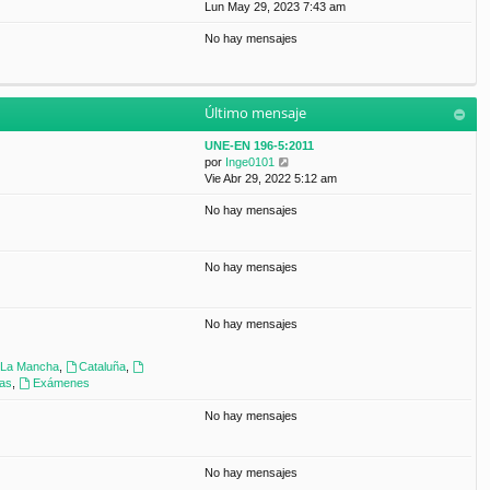
a
e
Lun May 29, 2023 7:43 am
t
m
j
r
i
e
e
No hay mensajes
ú
m
n
l
o
s
t
m
a
i
e
j
m
n
e
Último mensaje
o
s
m
a
UNE-EN 196-5:2011
e
j
V
por
Inge0101
n
e
e
Vie Abr 29, 2022 5:12 am
s
r
a
No hay mensajes
ú
j
l
e
t
i
No hay mensajes
m
o
m
No hay mensajes
e
n
s
a-La Mancha
,
Cataluña
,
a
ras
,
Exámenes
j
e
No hay mensajes
No hay mensajes