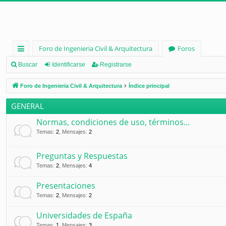
Foro de Ingenieria Civil & Arquitectura
Foros
nl
Buscar
Identificarse
Registrarse
ac
Foro de Ingenieria Civil & Arquitectura
Índice principal
es
GENERAL
rá
Normas, condiciones de uso, términos...
pi
Temas
:
2
,
Mensajes
:
2
d
Preguntas y Respuestas
os
Temas
:
2
,
Mensajes
:
4
Presentaciones
Temas
:
2
,
Mensajes
:
2
Universidades de España
Temas
:
1
,
Mensajes
:
3