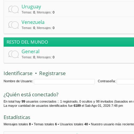
Uruguay
Temas
:
0
,
Mensajes
:
0
Venezuela
Temas
:
0
,
Mensajes
:
0
RESTO DEL MUNDO
General
Temas
:
0
,
Mensajes
:
0
Identificarse
•
Registrarse
Nombre de Usuario:
Contraseña:
¿Quién está conectado?
En total hay
99
usuarios conectados :: 1 registrado, 0 ocultos y 98 invitados (basados en 
La mayor cantidad de usuarios identificados fue
6189
el Sab Ago 01, 2026 7:48 pm
Estadísticas
Mensajes totales
8
• Temas totales
6
• Usuarios totales
40
• Nuestro usuario más recient