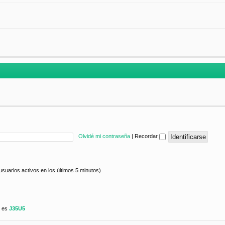
Olvidé mi contraseña
|
Recordar
usuarios activos en los últimos 5 minutos)
e es
J35U5