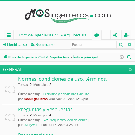
Foro de Ingenieria Civil & Arquitectura
Busca
B
nl
or
de
eg
Identificarse
Registrarse
ac
os
nt
ist
B
Foro de Ingenieria Civil & Arquitectura
Índice principal
es
ifi
ra
u
GENERAL
s
rá
ca
rs
c
Normas, condiciones de uso, términos...
pi
rs
e
a
Temas
:
2
,
Mensajes
:
2
d
e
r
Último mensaje:
Términino y condiciones de uso
por
mosingenieros
, Jue Nov 26, 2020 5:46 pm
os
Preguntas y Respuestas
Temas
:
2
,
Mensajes
:
4
Último mensaje:
Re: Porque veo todo de cero?
por
everyword
, Lun Jul 18, 2022 3:23 pm