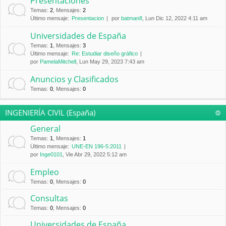
Presentaciones
Temas
:
2
,
Mensajes
:
2
Último mensaje:
Presentacion
por
batman8
, Lun Dic 12, 2022 4:11 am
Universidades de España
Temas
:
1
,
Mensajes
:
3
Último mensaje:
Re: Estudiar diseño gráfico
por
PamelaMitchell
, Lun May 29, 2023 7:43 am
Anuncios y Clasificados
Temas
:
0
,
Mensajes
:
0
INGENIERÍA CIVIL (España)
General
Temas
:
1
,
Mensajes
:
1
Último mensaje:
UNE-EN 196-5:2011
por
Inge0101
, Vie Abr 29, 2022 5:12 am
Empleo
Temas
:
0
,
Mensajes
:
0
Consultas
Temas
:
0
,
Mensajes
:
0
Universidades de España