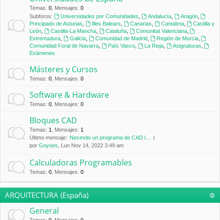
Temas
:
0
,
Mensajes
:
0
Subforos:
Universidades por Comunidades
,
Andalucía
,
Aragón
,
Principado de Asturias
,
Illes Balears
,
Canarias
,
Cantabria
,
Castilla y
León
,
Castilla-La Mancha
,
Cataluña
,
Comunitat Valenciana
,
Extremadura
,
Galicia
,
Comunidad de Madrid
,
Región de Murcia
,
Comunidad Foral de Navarra
,
País Vasco
,
La Rioja
,
Asignaturas
,
Exámenes
Másteres y Cursos
Temas
:
0
,
Mensajes
:
0
Software & Hardware
Temas
:
0
,
Mensajes
:
0
Bloques CAD
Temas
:
1
,
Mensajes
:
1
Último mensaje:
Necesito un programa de CAD l…
por
Goyoes
, Lun Nov 14, 2022 3:49 am
Calculadoras Programables
Temas
:
0
,
Mensajes
:
0
ARQUITECTURA (España)
General