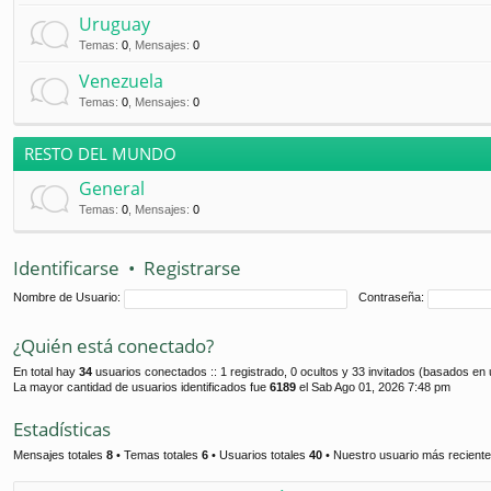
Uruguay
Temas
:
0
,
Mensajes
:
0
Venezuela
Temas
:
0
,
Mensajes
:
0
RESTO DEL MUNDO
General
Temas
:
0
,
Mensajes
:
0
Identificarse
•
Registrarse
Nombre de Usuario:
Contraseña:
¿Quién está conectado?
En total hay
34
usuarios conectados :: 1 registrado, 0 ocultos y 33 invitados (basados en 
La mayor cantidad de usuarios identificados fue
6189
el Sab Ago 01, 2026 7:48 pm
Estadísticas
Mensajes totales
8
• Temas totales
6
• Usuarios totales
40
• Nuestro usuario más recient