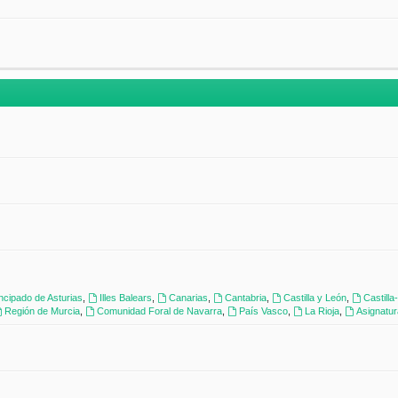
incipado de Asturias
,
Illes Balears
,
Canarias
,
Cantabria
,
Castilla y León
,
Castill
Región de Murcia
,
Comunidad Foral de Navarra
,
País Vasco
,
La Rioja
,
Asignatu