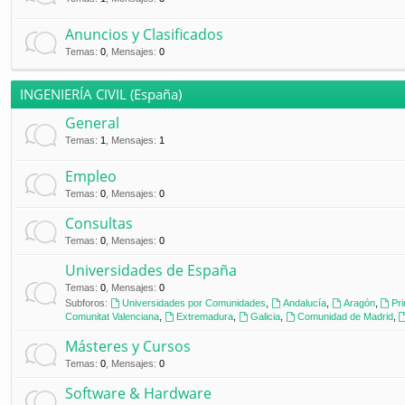
Anuncios y Clasificados
Temas
:
0
,
Mensajes
:
0
INGENIERÍA CIVIL (España)
General
Temas
:
1
,
Mensajes
:
1
Empleo
Temas
:
0
,
Mensajes
:
0
Consultas
Temas
:
0
,
Mensajes
:
0
Universidades de España
Temas
:
0
,
Mensajes
:
0
Subforos:
Universidades por Comunidades
,
Andalucía
,
Aragón
,
Pr
Comunitat Valenciana
,
Extremadura
,
Galicia
,
Comunidad de Madrid
,
Másteres y Cursos
Temas
:
0
,
Mensajes
:
0
Software & Hardware