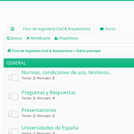
Foro de Ingenieria Civil & Arquitectura
Foros
nl
Buscar
Identificarse
Registrarse
ac
Foro de Ingenieria Civil & Arquitectura
Índice principal
es
GENERAL
rá
Normas, condiciones de uso, términos...
pi
Temas
:
2
,
Mensajes
:
2
d
Preguntas y Respuestas
os
Temas
:
2
,
Mensajes
:
4
Presentaciones
Temas
:
2
,
Mensajes
:
2
Universidades de España
Temas
:
1
,
Mensajes
:
3