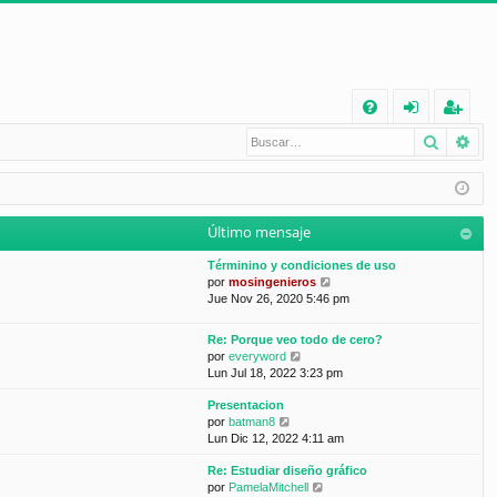
E
Buscar
Bú
FA
de
eg
Q
nt
ist
ifi
ra
Último mensaje
ca
rs
Términino y condiciones de uso
rs
e
V
por
mosingenieros
e
Jue Nov 26, 2020 5:46 pm
e
r
ú
Re: Porque veo todo de cero?
l
V
por
everyword
t
e
Lun Jul 18, 2022 3:23 pm
i
r
m
Presentacion
ú
o
V
por
batman8
l
m
e
Lun Dic 12, 2022 4:11 am
t
e
r
i
n
Re: Estudiar diseño gráfico
ú
m
s
V
por
PamelaMitchell
l
o