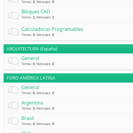
Temas
:
0
,
Mensajes
:
0
Bloques CAD
Temas
:
1
,
Mensajes
:
1
Calculadoras Programables
Temas
:
0
,
Mensajes
:
0
ARQUITECTURA (España)
General
Temas
:
0
,
Mensajes
:
0
FORO AMÉRICA LATINA
General
Temas
:
0
,
Mensajes
:
0
Argentina
Temas
:
0
,
Mensajes
:
0
Brasil
Temas
:
0
,
Mensajes
:
0