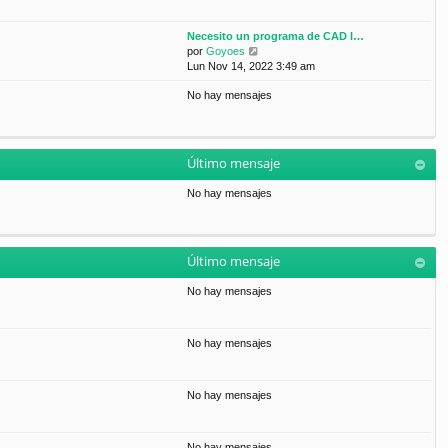
Necesito un programa de CAD l…
V
por
Goyoes
e
Lun Nov 14, 2022 3:49 am
r
No hay mensajes
ú
l
t
i
m
Último mensaje
o
m
No hay mensajes
e
n
s
a
Último mensaje
j
e
No hay mensajes
No hay mensajes
No hay mensajes
No hay mensajes