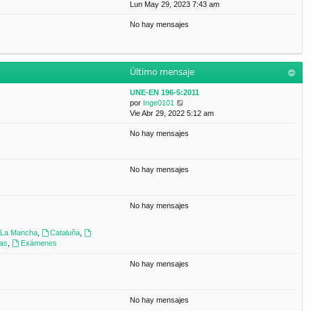
a
e
Lun May 29, 2023 7:43 am
t
m
j
r
i
e
e
No hay mensajes
ú
m
n
l
o
s
t
m
a
i
e
j
m
n
e
Último mensaje
o
s
m
a
UNE-EN 196-5:2011
e
j
V
por
Inge0101
n
e
e
Vie Abr 29, 2022 5:12 am
s
r
a
No hay mensajes
ú
j
l
e
t
i
No hay mensajes
m
o
m
No hay mensajes
e
n
s
a-La Mancha
,
Cataluña
,
a
ras
,
Exámenes
j
e
No hay mensajes
No hay mensajes