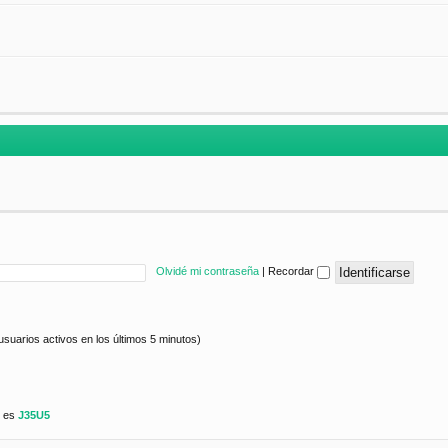
Olvidé mi contraseña
|
Recordar
usuarios activos en los últimos 5 minutos)
e es
J35U5