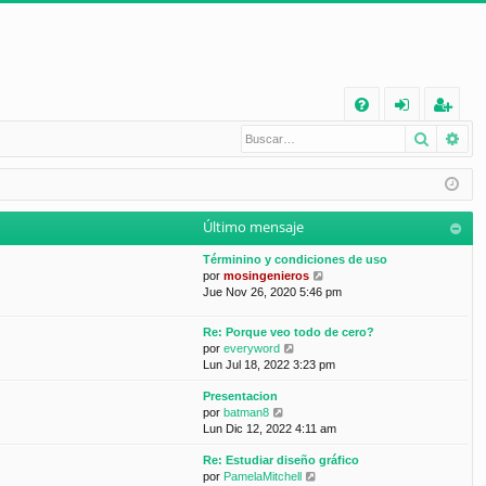
E
Buscar
Bú
FA
de
eg
Q
nt
ist
ifi
ra
Último mensaje
ca
rs
Términino y condiciones de uso
rs
e
V
por
mosingenieros
e
Jue Nov 26, 2020 5:46 pm
e
r
ú
Re: Porque veo todo de cero?
l
V
por
everyword
t
e
Lun Jul 18, 2022 3:23 pm
i
r
m
Presentacion
ú
o
V
por
batman8
l
m
e
Lun Dic 12, 2022 4:11 am
t
e
r
i
n
Re: Estudiar diseño gráfico
ú
m
s
V
por
PamelaMitchell
l
o