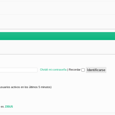
Olvidé mi contraseña
|
Recordar
usuarios activos en los últimos 5 minutos)
e es
J35U5