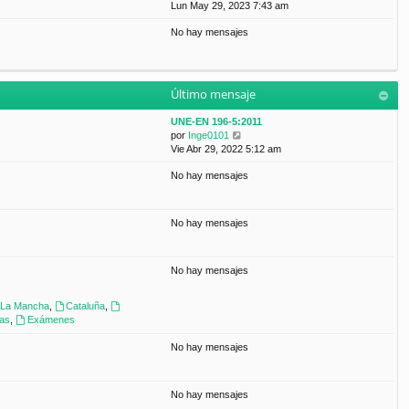
a
e
Lun May 29, 2023 7:43 am
t
m
j
r
i
e
e
No hay mensajes
ú
m
n
l
o
s
t
m
a
i
e
j
m
n
e
Último mensaje
o
s
m
a
UNE-EN 196-5:2011
e
j
V
por
Inge0101
n
e
e
Vie Abr 29, 2022 5:12 am
s
r
a
No hay mensajes
ú
j
l
e
t
i
No hay mensajes
m
o
m
No hay mensajes
e
n
s
a-La Mancha
,
Cataluña
,
a
ras
,
Exámenes
j
e
No hay mensajes
No hay mensajes