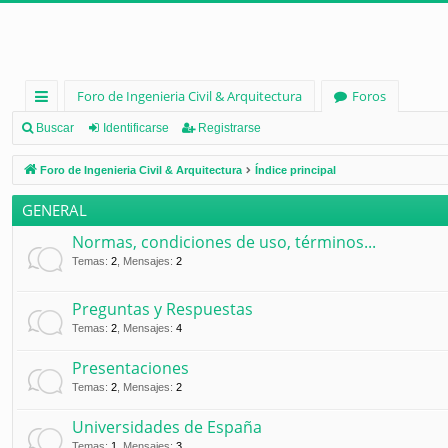
Foro de Ingenieria Civil & Arquitectura
Foros
nl
Buscar
Identificarse
Registrarse
ac
Foro de Ingenieria Civil & Arquitectura
Índice principal
es
GENERAL
rá
Normas, condiciones de uso, términos...
pi
Temas
:
2
,
Mensajes
:
2
d
Preguntas y Respuestas
os
Temas
:
2
,
Mensajes
:
4
Presentaciones
Temas
:
2
,
Mensajes
:
2
Universidades de España
Temas
:
1
,
Mensajes
:
3