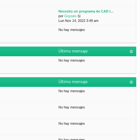
Necesito un programa de CAD l…
V
por
Goyoes
e
Lun Nov 14, 2022 3:49 am
r
No hay mensajes
ú
l
t
i
m
Último mensaje
o
m
No hay mensajes
e
n
s
a
Último mensaje
j
e
No hay mensajes
No hay mensajes
No hay mensajes
No hay mensajes