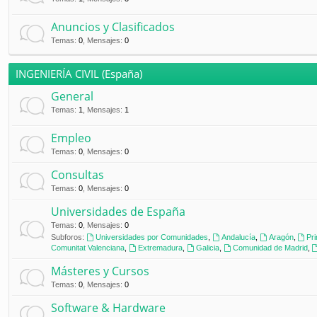
Anuncios y Clasificados
Temas
:
0
,
Mensajes
:
0
INGENIERÍA CIVIL (España)
General
Temas
:
1
,
Mensajes
:
1
Empleo
Temas
:
0
,
Mensajes
:
0
Consultas
Temas
:
0
,
Mensajes
:
0
Universidades de España
Temas
:
0
,
Mensajes
:
0
Subforos:
Universidades por Comunidades
,
Andalucía
,
Aragón
,
Pr
Comunitat Valenciana
,
Extremadura
,
Galicia
,
Comunidad de Madrid
,
Másteres y Cursos
Temas
:
0
,
Mensajes
:
0
Software & Hardware