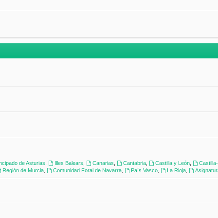
incipado de Asturias
,
Illes Balears
,
Canarias
,
Cantabria
,
Castilla y León
,
Castill
Región de Murcia
,
Comunidad Foral de Navarra
,
País Vasco
,
La Rioja
,
Asignatu