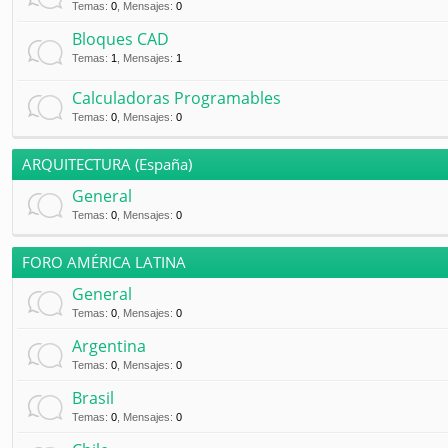
Temas
:
0
,
Mensajes
:
0
Bloques CAD
Temas
:
1
,
Mensajes
:
1
Calculadoras Programables
Temas
:
0
,
Mensajes
:
0
ARQUITECTURA (España)
General
Temas
:
0
,
Mensajes
:
0
FORO AMÉRICA LATINA
General
Temas
:
0
,
Mensajes
:
0
Argentina
Temas
:
0
,
Mensajes
:
0
Brasil
Temas
:
0
,
Mensajes
:
0