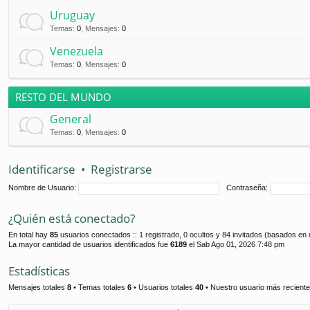
Uruguay
Temas
:
0
,
Mensajes
:
0
Venezuela
Temas
:
0
,
Mensajes
:
0
RESTO DEL MUNDO
General
Temas
:
0
,
Mensajes
:
0
Identificarse
•
Registrarse
Nombre de Usuario:
Contraseña:
¿Quién está conectado?
En total hay
85
usuarios conectados :: 1 registrado, 0 ocultos y 84 invitados (basados en 
La mayor cantidad de usuarios identificados fue
6189
el Sab Ago 01, 2026 7:48 pm
Estadísticas
Mensajes totales
8
• Temas totales
6
• Usuarios totales
40
• Nuestro usuario más recient