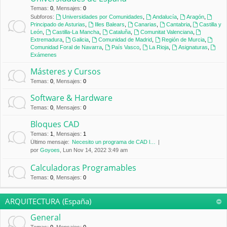
Temas
:
0
,
Mensajes
:
0
Subforos:
Universidades por Comunidades
,
Andalucía
,
Aragón
,
Principado de Asturias
,
Illes Balears
,
Canarias
,
Cantabria
,
Castilla y
León
,
Castilla-La Mancha
,
Cataluña
,
Comunitat Valenciana
,
Extremadura
,
Galicia
,
Comunidad de Madrid
,
Región de Murcia
,
Comunidad Foral de Navarra
,
País Vasco
,
La Rioja
,
Asignaturas
,
Exámenes
Másteres y Cursos
Temas
:
0
,
Mensajes
:
0
Software & Hardware
Temas
:
0
,
Mensajes
:
0
Bloques CAD
Temas
:
1
,
Mensajes
:
1
Último mensaje:
Necesito un programa de CAD l…
por
Goyoes
, Lun Nov 14, 2022 3:49 am
Calculadoras Programables
Temas
:
0
,
Mensajes
:
0
ARQUITECTURA (España)
General