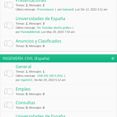
Presentaciones
Temas
:
2
,
Mensajes
:
2
Último mensaje:
Presentacion
por
batman8
, Lun Dic 12, 2022 4:11 am
Universidades de España
Temas
:
1
,
Mensajes
:
3
Último mensaje:
Re: Estudiar diseño gráfico
por
PamelaMitchell
, Lun May 29, 2023 7:43 am
Anuncios y Clasificados
Temas
:
0
,
Mensajes
:
0
INGENIERÍA CIVIL (España)
General
Temas
:
1
,
Mensajes
:
1
Último mensaje:
UNE-EN 196-5:2011
por
Inge0101
, Vie Abr 29, 2022 5:12 am
Empleo
Temas
:
0
,
Mensajes
:
0
Consultas
Temas
:
0
,
Mensajes
:
0
Universidades de España