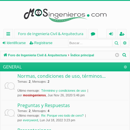
Foro de Ingenieria Civil & Arquitectura
Busca
B
nl
or
de
eg
Identificarse
Registrarse
ac
os
nt
ist
B
Foro de Ingenieria Civil & Arquitectura
Índice principal
es
ifi
ra
u
GENERAL
s
rá
ca
rs
c
Normas, condiciones de uso, términos...
pi
rs
e
a
Temas
:
2
,
Mensajes
:
2
d
e
r
Último mensaje:
Términino y condiciones de uso
por
mosingenieros
, Jue Nov 26, 2020 5:46 pm
os
Preguntas y Respuestas
Temas
:
2
,
Mensajes
:
4
Último mensaje:
Re: Porque veo todo de cero?
por
everyword
, Lun Jul 18, 2022 3:23 pm