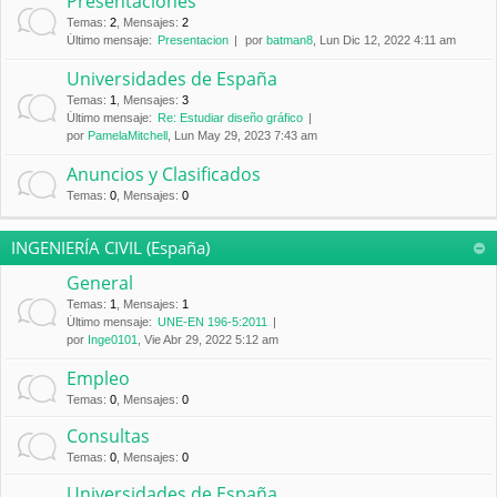
Presentaciones
Temas
:
2
,
Mensajes
:
2
Último mensaje:
Presentacion
por
batman8
, Lun Dic 12, 2022 4:11 am
Universidades de España
Temas
:
1
,
Mensajes
:
3
Último mensaje:
Re: Estudiar diseño gráfico
por
PamelaMitchell
, Lun May 29, 2023 7:43 am
Anuncios y Clasificados
Temas
:
0
,
Mensajes
:
0
INGENIERÍA CIVIL (España)
General
Temas
:
1
,
Mensajes
:
1
Último mensaje:
UNE-EN 196-5:2011
por
Inge0101
, Vie Abr 29, 2022 5:12 am
Empleo
Temas
:
0
,
Mensajes
:
0
Consultas
Temas
:
0
,
Mensajes
:
0
Universidades de España