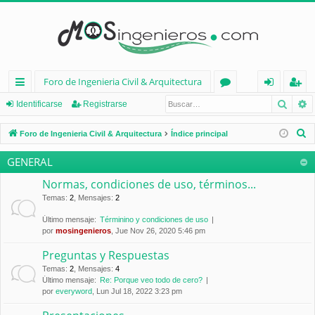
Foro de Ingenieria Civil & Arquitectura
Busca
B
nl
or
de
eg
Identificarse
Registrarse
ac
os
nt
ist
B
Foro de Ingenieria Civil & Arquitectura
Índice principal
es
ifi
ra
u
GENERAL
s
rá
ca
rs
c
Normas, condiciones de uso, términos...
pi
rs
e
a
Temas
:
2
,
Mensajes
:
2
d
e
r
Último mensaje:
Términino y condiciones de uso
por
mosingenieros
, Jue Nov 26, 2020 5:46 pm
os
Preguntas y Respuestas
Temas
:
2
,
Mensajes
:
4
Último mensaje:
Re: Porque veo todo de cero?
por
everyword
, Lun Jul 18, 2022 3:23 pm