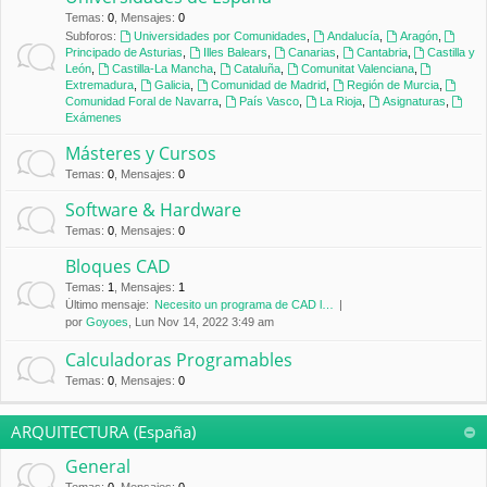
Temas
:
0
,
Mensajes
:
0
Subforos:
Universidades por Comunidades
,
Andalucía
,
Aragón
,
Principado de Asturias
,
Illes Balears
,
Canarias
,
Cantabria
,
Castilla y
León
,
Castilla-La Mancha
,
Cataluña
,
Comunitat Valenciana
,
Extremadura
,
Galicia
,
Comunidad de Madrid
,
Región de Murcia
,
Comunidad Foral de Navarra
,
País Vasco
,
La Rioja
,
Asignaturas
,
Exámenes
Másteres y Cursos
Temas
:
0
,
Mensajes
:
0
Software & Hardware
Temas
:
0
,
Mensajes
:
0
Bloques CAD
Temas
:
1
,
Mensajes
:
1
Último mensaje:
Necesito un programa de CAD l…
por
Goyoes
, Lun Nov 14, 2022 3:49 am
Calculadoras Programables
Temas
:
0
,
Mensajes
:
0
ARQUITECTURA (España)
General