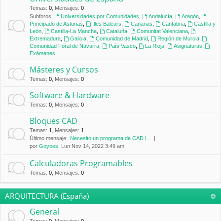
Temas
:
0
,
Mensajes
:
0
Subforos:
Universidades por Comunidades
,
Andalucía
,
Aragón
,
Principado de Asturias
,
Illes Balears
,
Canarias
,
Cantabria
,
Castilla y
León
,
Castilla-La Mancha
,
Cataluña
,
Comunitat Valenciana
,
Extremadura
,
Galicia
,
Comunidad de Madrid
,
Región de Murcia
,
Comunidad Foral de Navarra
,
País Vasco
,
La Rioja
,
Asignaturas
,
Exámenes
Másteres y Cursos
Temas
:
0
,
Mensajes
:
0
Software & Hardware
Temas
:
0
,
Mensajes
:
0
Bloques CAD
Temas
:
1
,
Mensajes
:
1
Último mensaje:
Necesito un programa de CAD l…
por
Goyoes
, Lun Nov 14, 2022 3:49 am
Calculadoras Programables
Temas
:
0
,
Mensajes
:
0
ARQUITECTURA (España)
General