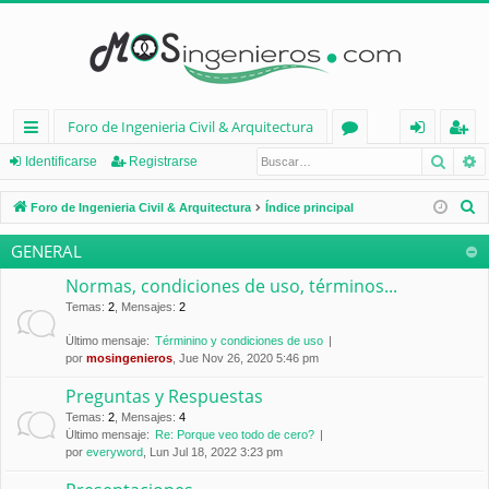
Foro de Ingenieria Civil & Arquitectura
Busca
B
nl
or
de
eg
Identificarse
Registrarse
ac
os
nt
ist
B
Foro de Ingenieria Civil & Arquitectura
Índice principal
es
ifi
ra
u
GENERAL
s
rá
ca
rs
c
Normas, condiciones de uso, términos...
pi
rs
e
a
Temas
:
2
,
Mensajes
:
2
d
e
r
Último mensaje:
Términino y condiciones de uso
por
mosingenieros
, Jue Nov 26, 2020 5:46 pm
os
Preguntas y Respuestas
Temas
:
2
,
Mensajes
:
4
Último mensaje:
Re: Porque veo todo de cero?
por
everyword
, Lun Jul 18, 2022 3:23 pm