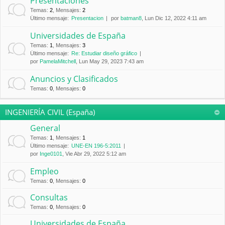
Presentaciones
Temas
:
2
,
Mensajes
:
2
Último mensaje:
Presentacion
por
batman8
, Lun Dic 12, 2022 4:11 am
Universidades de España
Temas
:
1
,
Mensajes
:
3
Último mensaje:
Re: Estudiar diseño gráfico
por
PamelaMitchell
, Lun May 29, 2023 7:43 am
Anuncios y Clasificados
Temas
:
0
,
Mensajes
:
0
INGENIERÍA CIVIL (España)
General
Temas
:
1
,
Mensajes
:
1
Último mensaje:
UNE-EN 196-5:2011
por
Inge0101
, Vie Abr 29, 2022 5:12 am
Empleo
Temas
:
0
,
Mensajes
:
0
Consultas
Temas
:
0
,
Mensajes
:
0
Universidades de España