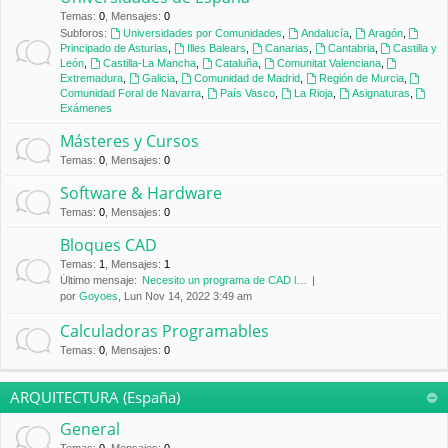
Temas
:
0
,
Mensajes
:
0
Subforos:
Universidades por Comunidades
,
Andalucía
,
Aragón
,
Principado de Asturias
,
Illes Balears
,
Canarias
,
Cantabria
,
Castilla y
León
,
Castilla-La Mancha
,
Cataluña
,
Comunitat Valenciana
,
Extremadura
,
Galicia
,
Comunidad de Madrid
,
Región de Murcia
,
Comunidad Foral de Navarra
,
País Vasco
,
La Rioja
,
Asignaturas
,
Exámenes
Másteres y Cursos
Temas
:
0
,
Mensajes
:
0
Software & Hardware
Temas
:
0
,
Mensajes
:
0
Bloques CAD
Temas
:
1
,
Mensajes
:
1
Último mensaje:
Necesito un programa de CAD l…
por
Goyoes
, Lun Nov 14, 2022 3:49 am
Calculadoras Programables
Temas
:
0
,
Mensajes
:
0
ARQUITECTURA (España)
General