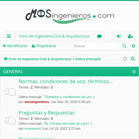
Foro de Ingenieria Civil & Arquitectura
Busca
B
nl
or
de
eg
Identificarse
Registrarse
ac
os
nt
ist
B
Foro de Ingenieria Civil & Arquitectura
Índice principal
es
ifi
ra
u
GENERAL
s
rá
ca
rs
c
Normas, condiciones de uso, términos...
pi
rs
e
a
Temas
:
2
,
Mensajes
:
2
d
e
r
Último mensaje:
Términino y condiciones de uso
por
mosingenieros
, Jue Nov 26, 2020 5:46 pm
os
Preguntas y Respuestas
Temas
:
2
,
Mensajes
:
4
Último mensaje:
Re: Porque veo todo de cero?
por
everyword
, Lun Jul 18, 2022 3:23 pm