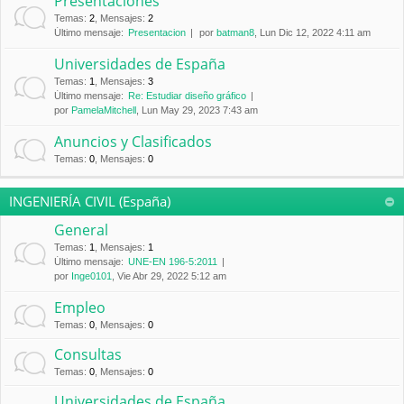
Presentaciones
Temas
:
2
,
Mensajes
:
2
Último mensaje:
Presentacion
por
batman8
, Lun Dic 12, 2022 4:11 am
Universidades de España
Temas
:
1
,
Mensajes
:
3
Último mensaje:
Re: Estudiar diseño gráfico
por
PamelaMitchell
, Lun May 29, 2023 7:43 am
Anuncios y Clasificados
Temas
:
0
,
Mensajes
:
0
INGENIERÍA CIVIL (España)
General
Temas
:
1
,
Mensajes
:
1
Último mensaje:
UNE-EN 196-5:2011
por
Inge0101
, Vie Abr 29, 2022 5:12 am
Empleo
Temas
:
0
,
Mensajes
:
0
Consultas
Temas
:
0
,
Mensajes
:
0
Universidades de España