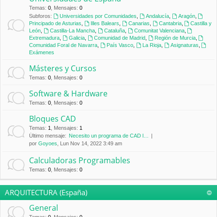
Temas
:
0
,
Mensajes
:
0
Subforos:
Universidades por Comunidades
,
Andalucía
,
Aragón
,
Principado de Asturias
,
Illes Balears
,
Canarias
,
Cantabria
,
Castilla y
León
,
Castilla-La Mancha
,
Cataluña
,
Comunitat Valenciana
,
Extremadura
,
Galicia
,
Comunidad de Madrid
,
Región de Murcia
,
Comunidad Foral de Navarra
,
País Vasco
,
La Rioja
,
Asignaturas
,
Exámenes
Másteres y Cursos
Temas
:
0
,
Mensajes
:
0
Software & Hardware
Temas
:
0
,
Mensajes
:
0
Bloques CAD
Temas
:
1
,
Mensajes
:
1
Último mensaje:
Necesito un programa de CAD l…
por
Goyoes
, Lun Nov 14, 2022 3:49 am
Calculadoras Programables
Temas
:
0
,
Mensajes
:
0
ARQUITECTURA (España)
General