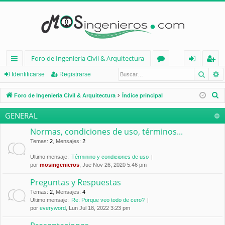
Foro de Ingenieria Civil & Arquitectura
Busca
B
nl
or
de
eg
Identificarse
Registrarse
ac
os
nt
ist
B
Foro de Ingenieria Civil & Arquitectura
Índice principal
es
ifi
ra
u
GENERAL
s
rá
ca
rs
c
Normas, condiciones de uso, términos...
pi
rs
e
a
Temas
:
2
,
Mensajes
:
2
d
e
r
Último mensaje:
Términino y condiciones de uso
por
mosingenieros
, Jue Nov 26, 2020 5:46 pm
os
Preguntas y Respuestas
Temas
:
2
,
Mensajes
:
4
Último mensaje:
Re: Porque veo todo de cero?
por
everyword
, Lun Jul 18, 2022 3:23 pm