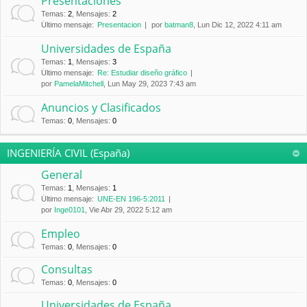
Presentaciones
Temas
:
2
,
Mensajes
:
2
Último mensaje:
Presentacion
por
batman8
, Lun Dic 12, 2022 4:11 am
Universidades de España
Temas
:
1
,
Mensajes
:
3
Último mensaje:
Re: Estudiar diseño gráfico
por
PamelaMitchell
, Lun May 29, 2023 7:43 am
Anuncios y Clasificados
Temas
:
0
,
Mensajes
:
0
INGENIERÍA CIVIL (España)
General
Temas
:
1
,
Mensajes
:
1
Último mensaje:
UNE-EN 196-5:2011
por
Inge0101
, Vie Abr 29, 2022 5:12 am
Empleo
Temas
:
0
,
Mensajes
:
0
Consultas
Temas
:
0
,
Mensajes
:
0
Universidades de España