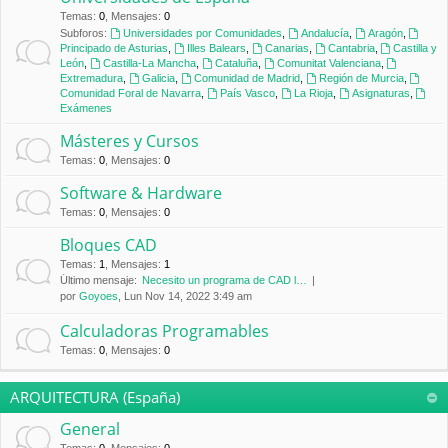
Temas
:
0
,
Mensajes
:
0
Subforos:
Universidades por Comunidades
,
Andalucía
,
Aragón
,
Principado de Asturias
,
Illes Balears
,
Canarias
,
Cantabria
,
Castilla y
León
,
Castilla-La Mancha
,
Cataluña
,
Comunitat Valenciana
,
Extremadura
,
Galicia
,
Comunidad de Madrid
,
Región de Murcia
,
Comunidad Foral de Navarra
,
País Vasco
,
La Rioja
,
Asignaturas
,
Exámenes
Másteres y Cursos
Temas
:
0
,
Mensajes
:
0
Software & Hardware
Temas
:
0
,
Mensajes
:
0
Bloques CAD
Temas
:
1
,
Mensajes
:
1
Último mensaje:
Necesito un programa de CAD l…
por
Goyoes
, Lun Nov 14, 2022 3:49 am
Calculadoras Programables
Temas
:
0
,
Mensajes
:
0
ARQUITECTURA (España)
General