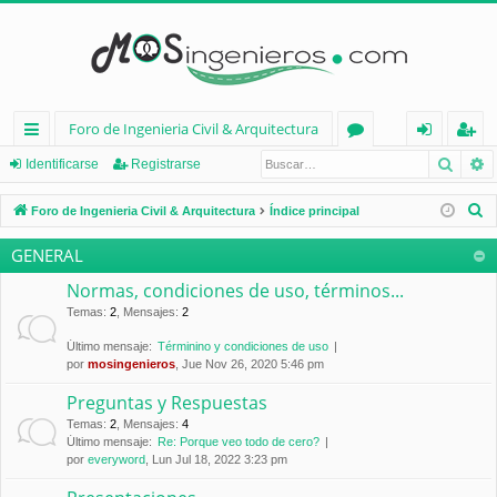
Foro de Ingenieria Civil & Arquitectura
Busca
B
nl
or
de
eg
Identificarse
Registrarse
ac
os
nt
ist
B
Foro de Ingenieria Civil & Arquitectura
Índice principal
es
ifi
ra
u
GENERAL
s
rá
ca
rs
c
Normas, condiciones de uso, términos...
pi
rs
e
a
Temas
:
2
,
Mensajes
:
2
d
e
r
Último mensaje:
Términino y condiciones de uso
por
mosingenieros
, Jue Nov 26, 2020 5:46 pm
os
Preguntas y Respuestas
Temas
:
2
,
Mensajes
:
4
Último mensaje:
Re: Porque veo todo de cero?
por
everyword
, Lun Jul 18, 2022 3:23 pm