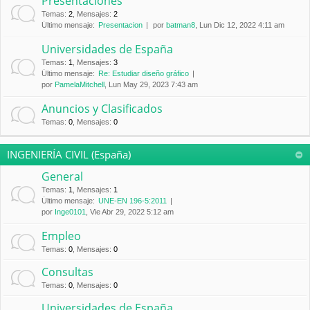
Presentaciones
Temas
:
2
,
Mensajes
:
2
Último mensaje:
Presentacion
por
batman8
, Lun Dic 12, 2022 4:11 am
Universidades de España
Temas
:
1
,
Mensajes
:
3
Último mensaje:
Re: Estudiar diseño gráfico
por
PamelaMitchell
, Lun May 29, 2023 7:43 am
Anuncios y Clasificados
Temas
:
0
,
Mensajes
:
0
INGENIERÍA CIVIL (España)
General
Temas
:
1
,
Mensajes
:
1
Último mensaje:
UNE-EN 196-5:2011
por
Inge0101
, Vie Abr 29, 2022 5:12 am
Empleo
Temas
:
0
,
Mensajes
:
0
Consultas
Temas
:
0
,
Mensajes
:
0
Universidades de España