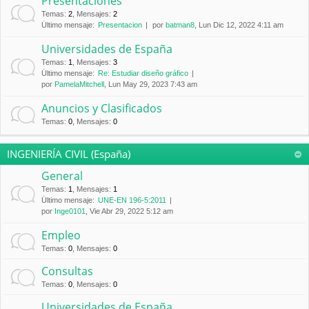
Presentaciones
Temas
:
2
,
Mensajes
:
2
Último mensaje:
Presentacion
por
batman8
, Lun Dic 12, 2022 4:11 am
Universidades de España
Temas
:
1
,
Mensajes
:
3
Último mensaje:
Re: Estudiar diseño gráfico
por
PamelaMitchell
, Lun May 29, 2023 7:43 am
Anuncios y Clasificados
Temas
:
0
,
Mensajes
:
0
INGENIERÍA CIVIL (España)
General
Temas
:
1
,
Mensajes
:
1
Último mensaje:
UNE-EN 196-5:2011
por
Inge0101
, Vie Abr 29, 2022 5:12 am
Empleo
Temas
:
0
,
Mensajes
:
0
Consultas
Temas
:
0
,
Mensajes
:
0
Universidades de España