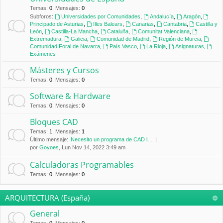
Temas
:
0
,
Mensajes
:
0
Subforos:
Universidades por Comunidades
,
Andalucía
,
Aragón
,
Principado de Asturias
,
Illes Balears
,
Canarias
,
Cantabria
,
Castilla y
León
,
Castilla-La Mancha
,
Cataluña
,
Comunitat Valenciana
,
Extremadura
,
Galicia
,
Comunidad de Madrid
,
Región de Murcia
,
Comunidad Foral de Navarra
,
País Vasco
,
La Rioja
,
Asignaturas
,
Exámenes
Másteres y Cursos
Temas
:
0
,
Mensajes
:
0
Software & Hardware
Temas
:
0
,
Mensajes
:
0
Bloques CAD
Temas
:
1
,
Mensajes
:
1
Último mensaje:
Necesito un programa de CAD l…
por
Goyoes
, Lun Nov 14, 2022 3:49 am
Calculadoras Programables
Temas
:
0
,
Mensajes
:
0
ARQUITECTURA (España)
General