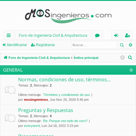
Foro de Ingenieria Civil & Arquitectura
Busca
B
nl
or
de
eg
Identificarse
Registrarse
ac
os
nt
ist
B
Foro de Ingenieria Civil & Arquitectura
Índice principal
es
ifi
ra
u
GENERAL
s
rá
ca
rs
c
Normas, condiciones de uso, términos...
pi
rs
e
a
Temas
:
2
,
Mensajes
:
2
d
e
r
Último mensaje:
Términino y condiciones de uso
por
mosingenieros
, Jue Nov 26, 2020 5:46 pm
os
Preguntas y Respuestas
Temas
:
2
,
Mensajes
:
4
Último mensaje:
Re: Porque veo todo de cero?
por
everyword
, Lun Jul 18, 2022 3:23 pm