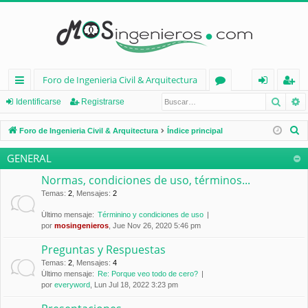
Foro de Ingenieria Civil & Arquitectura
Busca
B
nl
or
de
eg
Identificarse
Registrarse
ac
os
nt
ist
B
Foro de Ingenieria Civil & Arquitectura
Índice principal
es
ifi
ra
u
GENERAL
s
rá
ca
rs
c
Normas, condiciones de uso, términos...
pi
rs
e
a
Temas
:
2
,
Mensajes
:
2
d
e
r
Último mensaje:
Términino y condiciones de uso
por
mosingenieros
, Jue Nov 26, 2020 5:46 pm
os
Preguntas y Respuestas
Temas
:
2
,
Mensajes
:
4
Último mensaje:
Re: Porque veo todo de cero?
por
everyword
, Lun Jul 18, 2022 3:23 pm