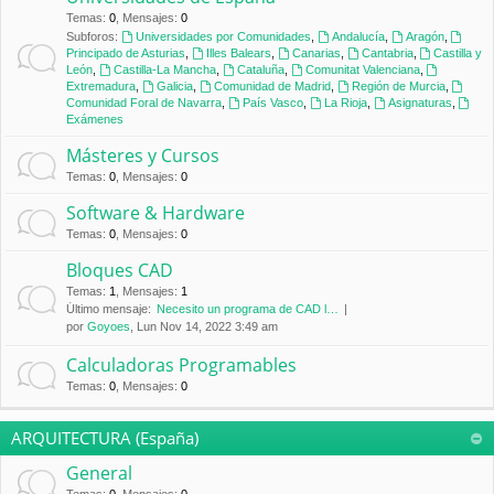
Temas
:
0
,
Mensajes
:
0
Subforos:
Universidades por Comunidades
,
Andalucía
,
Aragón
,
Principado de Asturias
,
Illes Balears
,
Canarias
,
Cantabria
,
Castilla y
León
,
Castilla-La Mancha
,
Cataluña
,
Comunitat Valenciana
,
Extremadura
,
Galicia
,
Comunidad de Madrid
,
Región de Murcia
,
Comunidad Foral de Navarra
,
País Vasco
,
La Rioja
,
Asignaturas
,
Exámenes
Másteres y Cursos
Temas
:
0
,
Mensajes
:
0
Software & Hardware
Temas
:
0
,
Mensajes
:
0
Bloques CAD
Temas
:
1
,
Mensajes
:
1
Último mensaje:
Necesito un programa de CAD l…
por
Goyoes
, Lun Nov 14, 2022 3:49 am
Calculadoras Programables
Temas
:
0
,
Mensajes
:
0
ARQUITECTURA (España)
General