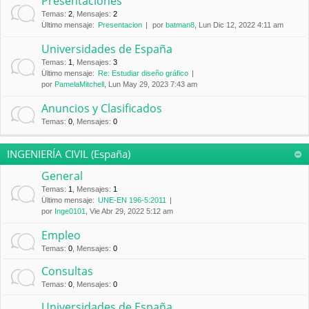
Presentaciones
Temas
:
2
,
Mensajes
:
2
Último mensaje:
Presentacion
por
batman8
, Lun Dic 12, 2022 4:11 am
Universidades de España
Temas
:
1
,
Mensajes
:
3
Último mensaje:
Re: Estudiar diseño gráfico
por
PamelaMitchell
, Lun May 29, 2023 7:43 am
Anuncios y Clasificados
Temas
:
0
,
Mensajes
:
0
INGENIERÍA CIVIL (España)
General
Temas
:
1
,
Mensajes
:
1
Último mensaje:
UNE-EN 196-5:2011
por
Inge0101
, Vie Abr 29, 2022 5:12 am
Empleo
Temas
:
0
,
Mensajes
:
0
Consultas
Temas
:
0
,
Mensajes
:
0
Universidades de España