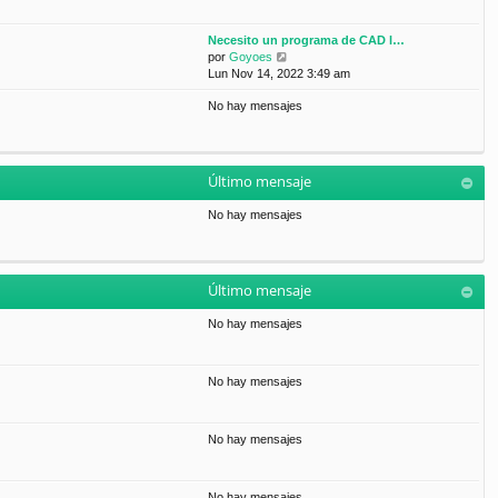
Necesito un programa de CAD l…
V
por
Goyoes
e
Lun Nov 14, 2022 3:49 am
r
No hay mensajes
ú
l
t
i
m
Último mensaje
o
m
No hay mensajes
e
n
s
a
Último mensaje
j
e
No hay mensajes
No hay mensajes
No hay mensajes
No hay mensajes