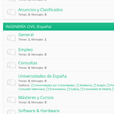
Anuncios y Clasificados
Temas
:
0
,
Mensajes
:
0
INGENIERÍA CIVIL (España)
General
Temas
:
1
,
Mensajes
:
1
Empleo
Temas
:
0
,
Mensajes
:
0
Consultas
Temas
:
0
,
Mensajes
:
0
Universidades de España
Temas
:
0
,
Mensajes
:
0
Subforos:
Universidades por Comunidades
,
Andalucía
,
Aragón
,
Pr
Comunitat Valenciana
,
Extremadura
,
Galicia
,
Comunidad de Madrid
,
Másteres y Cursos
Temas
:
0
,
Mensajes
:
0
Software & Hardware