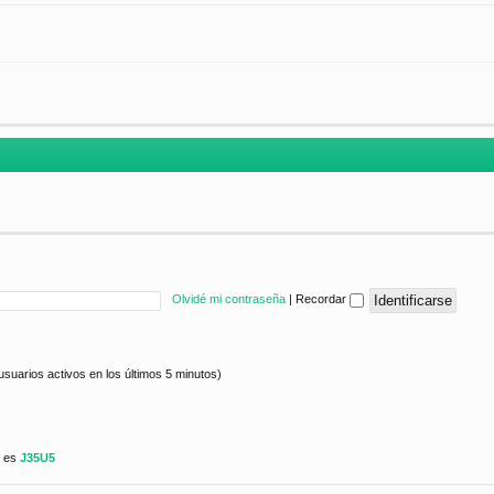
Olvidé mi contraseña
|
Recordar
usuarios activos en los últimos 5 minutos)
e es
J35U5