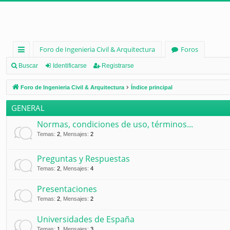
Foro de Ingenieria Civil & Arquitectura
Foros
nl
Buscar
Identificarse
Registrarse
ac
Foro de Ingenieria Civil & Arquitectura
Índice principal
es
GENERAL
rá
Normas, condiciones de uso, términos...
pi
Temas
:
2
,
Mensajes
:
2
d
Preguntas y Respuestas
os
Temas
:
2
,
Mensajes
:
4
Presentaciones
Temas
:
2
,
Mensajes
:
2
Universidades de España
Temas
:
1
,
Mensajes
:
3