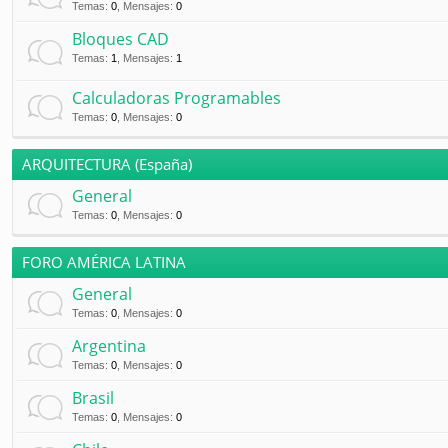
Temas
:
0
,
Mensajes
:
0
Bloques CAD
Temas
:
1
,
Mensajes
:
1
Calculadoras Programables
Temas
:
0
,
Mensajes
:
0
ARQUITECTURA (España)
General
Temas
:
0
,
Mensajes
:
0
FORO AMÉRICA LATINA
General
Temas
:
0
,
Mensajes
:
0
Argentina
Temas
:
0
,
Mensajes
:
0
Brasil
Temas
:
0
,
Mensajes
:
0