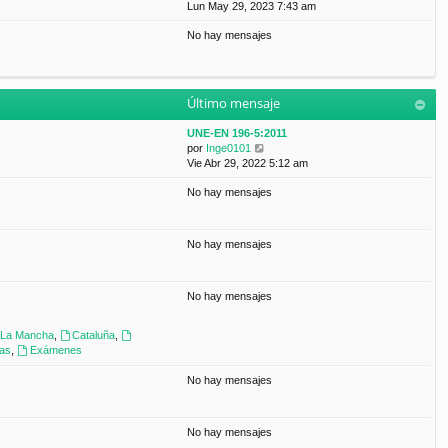
a
e
Lun May 29, 2023 7:43 am
t
m
j
r
i
e
e
No hay mensajes
ú
m
n
l
o
s
t
m
a
i
e
j
m
n
e
Último mensaje
o
s
m
a
UNE-EN 196-5:2011
e
j
V
por
Inge0101
n
e
e
Vie Abr 29, 2022 5:12 am
s
r
a
No hay mensajes
ú
j
l
e
t
i
No hay mensajes
m
o
m
No hay mensajes
e
n
s
a-La Mancha
,
Cataluña
,
a
ras
,
Exámenes
j
e
No hay mensajes
No hay mensajes