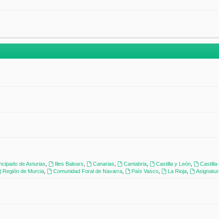
incipado de Asturias
,
Illes Balears
,
Canarias
,
Cantabria
,
Castilla y León
,
Castill
Región de Murcia
,
Comunidad Foral de Navarra
,
País Vasco
,
La Rioja
,
Asignatu