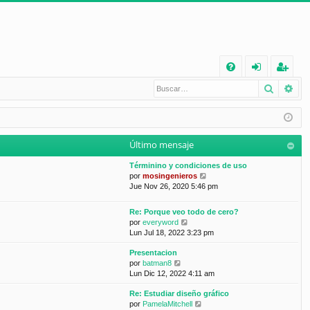
E
Buscar
Bú
FA
de
eg
Q
nt
ist
ifi
ra
Último mensaje
ca
rs
Términino y condiciones de uso
rs
e
V
por
mosingenieros
e
Jue Nov 26, 2020 5:46 pm
e
r
ú
Re: Porque veo todo de cero?
l
V
por
everyword
t
e
Lun Jul 18, 2022 3:23 pm
i
r
m
Presentacion
ú
o
V
por
batman8
l
m
e
Lun Dic 12, 2022 4:11 am
t
e
r
i
n
Re: Estudiar diseño gráfico
ú
m
s
V
por
PamelaMitchell
l
o