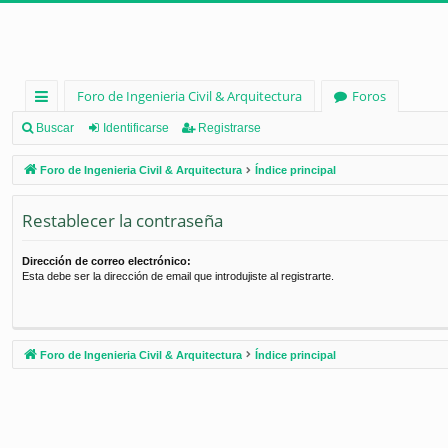
Foro de Ingenieria Civil & Arquitectura
Foros
nl
Buscar
Identificarse
Registrarse
ac
Foro de Ingenieria Civil & Arquitectura
Índice principal
es
Restablecer la contraseña
rá
pi
Dirección de correo electrónico:
Esta debe ser la dirección de email que introdujiste al registrarte.
d
os
Foro de Ingenieria Civil & Arquitectura
Índice principal