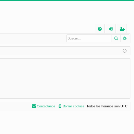
E
Buscar
Bú
FA
de
eg
Q
nt
ist
ifi
ra
ca
rs
rs
e
e
Contáctanos
Borrar cookies
Todos los horarios son
UTC