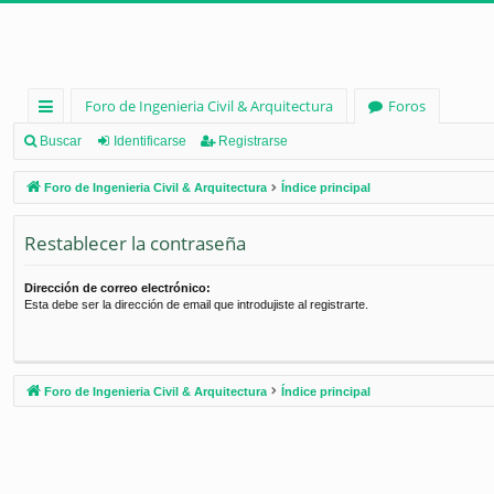
Foro de Ingenieria Civil & Arquitectura
Foros
nl
Buscar
Identificarse
Registrarse
ac
Foro de Ingenieria Civil & Arquitectura
Índice principal
es
Restablecer la contraseña
rá
pi
Dirección de correo electrónico:
Esta debe ser la dirección de email que introdujiste al registrarte.
d
os
Foro de Ingenieria Civil & Arquitectura
Índice principal