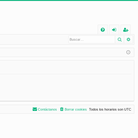
E
Buscar
Bú
FA
de
eg
Q
nt
ist
ifi
ra
ca
rs
rs
e
e
Contáctanos
Borrar cookies
Todos los horarios son
UTC