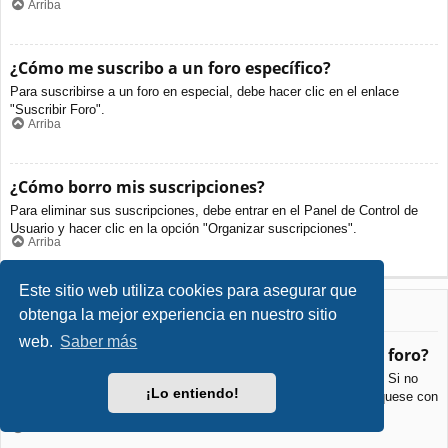
Arriba
¿Cómo me suscribo a un foro específico?
Para suscribirse a un foro en especial, debe hacer clic en el enlace
"Suscribir Foro".
Arriba
¿Cómo borro mis suscripciones?
Para eliminar sus suscripciones, debe entrar en el Panel de Control de
Usuario y hacer clic en la opción "Organizar suscripciones".
Arriba
Este sitio web utiliza cookies para asegurar que
Archivos Adjuntos
obtenga la mejor experiencia en nuestro sitio
web.
Saber más
¿Qué archivos adjuntos son permitidos en este foro?
Cada foro puede permitir o no ciertos tipos de archivos adjuntos. Si no
¡Lo entiendo!
está seguro de que tipos de archivos se pueden cargar, comuníquese con
La Administración para obtener más información.
Arriba