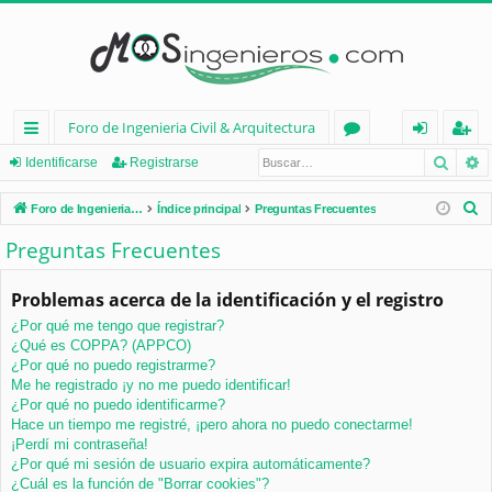
Foro de Ingenieria Civil & Arquitectura
Busca
B
nl
or
de
eg
Identificarse
Registrarse
ac
os
nt
ist
B
Foro de Ingenieria Civil & Arquitectura
Índice principal
Preguntas Frecuentes
es
ifi
ra
u
Preguntas Frecuentes
s
rá
ca
rs
c
Problemas acerca de la identificación y el registro
pi
rs
e
a
¿Por qué me tengo que registrar?
d
e
r
¿Qué es COPPA? (APPCO)
os
¿Por qué no puedo registrarme?
Me he registrado ¡y no me puedo identificar!
¿Por qué no puedo identificarme?
Hace un tiempo me registré, ¡pero ahora no puedo conectarme!
¡Perdí mi contraseña!
¿Por qué mi sesión de usuario expira automáticamente?
¿Cuál es la función de "Borrar cookies"?