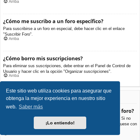
Arriba
¿Cómo me suscribo a un foro específico?
Para suscribirse a un foro en especial, debe hacer clic en el enlace
"Suscribir Foro".
Arriba
¿Cómo borro mis suscripciones?
Para eliminar sus suscripciones, debe entrar en el Panel de Control de
Usuario y hacer clic en la opción "Organizar suscripciones".
Arriba
Este sitio web utiliza cookies para asegurar que
Archivos Adjuntos
obtenga la mejor experiencia en nuestro sitio
web.
Saber más
¿Qué archivos adjuntos son permitidos en este foro?
Cada foro puede permitir o no ciertos tipos de archivos adjuntos. Si no
¡Lo entiendo!
está seguro de que tipos de archivos se pueden cargar, comuníquese con
La Administración para obtener más información.
Arriba