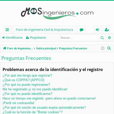
Foro de Ingenieria Civil & Arquitectura
Busca
B
nl
or
de
eg
Identificarse
Registrarse
ac
os
nt
ist
B
Foro de Ingenieria Civil & Arquitectura
Índice principal
Preguntas Frecuentes
es
ifi
ra
u
Preguntas Frecuentes
s
rá
ca
rs
c
Problemas acerca de la identificación y el registro
pi
rs
e
a
¿Por qué me tengo que registrar?
d
e
r
¿Qué es COPPA? (APPCO)
os
¿Por qué no puedo registrarme?
Me he registrado ¡y no me puedo identificar!
¿Por qué no puedo identificarme?
Hace un tiempo me registré, ¡pero ahora no puedo conectarme!
¡Perdí mi contraseña!
¿Por qué mi sesión de usuario expira automáticamente?
¿Cuál es la función de "Borrar cookies"?