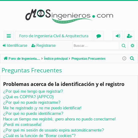
Foro de Ingenieria Civil & Arquitectura
Busca
B
nl
or
de
eg
Identificarse
Registrarse
ac
os
nt
ist
B
Foro de Ingenieria Civil & Arquitectura
Índice principal
Preguntas Frecuentes
es
ifi
ra
u
Preguntas Frecuentes
s
rá
ca
rs
c
Problemas acerca de la identificación y el registro
pi
rs
e
a
¿Por qué me tengo que registrar?
d
e
r
¿Qué es COPPA? (APPCO)
os
¿Por qué no puedo registrarme?
Me he registrado ¡y no me puedo identificar!
¿Por qué no puedo identificarme?
Hace un tiempo me registré, ¡pero ahora no puedo conectarme!
¡Perdí mi contraseña!
¿Por qué mi sesión de usuario expira automáticamente?
¿Cuál es la función de "Borrar cookies"?