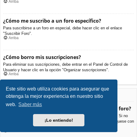
Arriba
¿Cómo me suscribo a un foro específico?
Para suscribirse a un foro en especial, debe hacer clic en el enlace
"Suscribir Foro".
Arriba
¿Cómo borro mis suscripciones?
Para eliminar sus suscripciones, debe entrar en el Panel de Control de
Usuario y hacer clic en la opción "Organizar suscripciones".
Arriba
Este sitio web utiliza cookies para asegurar que
Archivos Adjuntos
obtenga la mejor experiencia en nuestro sitio
web.
Saber más
¿Qué archivos adjuntos son permitidos en este foro?
Cada foro puede permitir o no ciertos tipos de archivos adjuntos. Si no
¡Lo entiendo!
está seguro de que tipos de archivos se pueden cargar, comuníquese con
La Administración para obtener más información.
Arriba