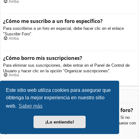
Arriba
¿Cómo me suscribo a un foro específico?
Para suscribirse a un foro en especial, debe hacer clic en el enlace
"Suscribir Foro".
Arriba
¿Cómo borro mis suscripciones?
Para eliminar sus suscripciones, debe entrar en el Panel de Control de
Usuario y hacer clic en la opción "Organizar suscripciones".
Arriba
Este sitio web utiliza cookies para asegurar que
Archivos Adjuntos
obtenga la mejor experiencia en nuestro sitio
web.
Saber más
¿Qué archivos adjuntos son permitidos en este foro?
Cada foro puede permitir o no ciertos tipos de archivos adjuntos. Si no
¡Lo entiendo!
está seguro de que tipos de archivos se pueden cargar, comuníquese con
La Administración para obtener más información.
Arriba