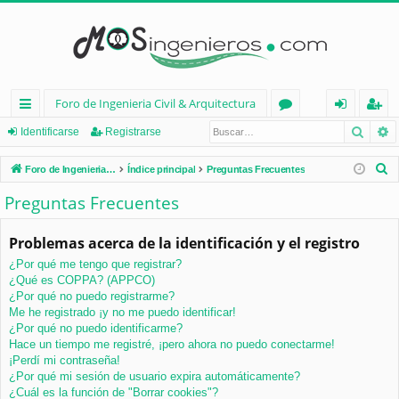
Foro de Ingenieria Civil & Arquitectura
Busca
B
nl
or
de
eg
Identificarse
Registrarse
ac
os
nt
ist
B
Foro de Ingenieria Civil & Arquitectura
Índice principal
Preguntas Frecuentes
es
ifi
ra
u
Preguntas Frecuentes
s
rá
ca
rs
c
Problemas acerca de la identificación y el registro
pi
rs
e
a
¿Por qué me tengo que registrar?
d
e
r
¿Qué es COPPA? (APPCO)
os
¿Por qué no puedo registrarme?
Me he registrado ¡y no me puedo identificar!
¿Por qué no puedo identificarme?
Hace un tiempo me registré, ¡pero ahora no puedo conectarme!
¡Perdí mi contraseña!
¿Por qué mi sesión de usuario expira automáticamente?
¿Cuál es la función de "Borrar cookies"?