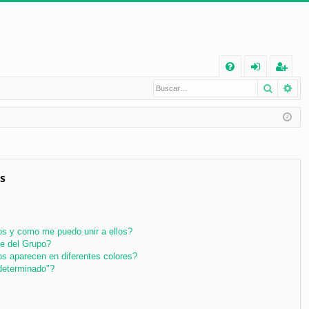
E
Buscar
Bú
FA
de
eg
Q
nt
ist
ifi
ra
ca
rs
rs
e
s
e
s y como me puedo unir a ellos?
e del Grupo?
s aparecen en diferentes colores?
determinado"?