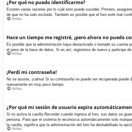
¿Por qué no puedo identificarme?
Existen varias razones por lo cuál esto puede suceder. Primero, asegúr
de que no ha sido excluido. También es posible que el foro esté mal confi
Arriba
Hace un tiempo me registré, ¡pero ahora no puedo c
Es posible que la administración haya desactivado o borrado su cuenta p
el peso de la base de datos. Si es así, registrese de nuevo y participe de
Arriba
¡Perdí mi contraseña!
No se asuste, ¡calma! Si su contraseña no puede ser recuperada puede des
nuevamente en muy poco tiempo.
Arriba
¿Por qué mi sesión de usuario expira automáticamen
Si no activa la casilla
Recordar
cuando ingresa al foro, sus datos se guard
persona. Para que el sistema le reconozca automáticamente solo marque la
la casilla, significa que la administración del foro ha deshabilitado la opci
Arriba