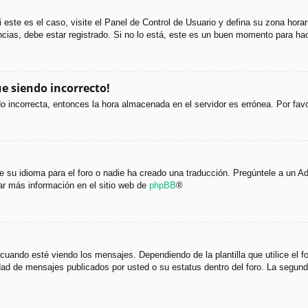
i este es el caso, visite el Panel de Control de Usuario y defina su zona hora
cias, debe estar registrado. Si no lo está, este es un buen momento para hac
ue siendo incorrecto!
ndo incorrecta, entonces la hora almacenada en el servidor es errónea. Por fa
 su idioma para el foro o nadie ha creado una traducción. Pregúntele a un Adm
ar más información en el sitio web de
phpBB
®
do esté viendo los mensajes. Dependiendo de la plantilla que utilice el foro
tidad de mensajes publicados por usted o su estatus dentro del foro. La seg