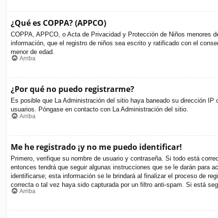
¿Qué es COPPA? (APPCO)
COPPA, APPCO, o Acta de Privacidad y Protección de Niños menores de 13 
información, que el registro de niños sea escrito y ratificado con el cons
menor de edad.
Arriba
¿Por qué no puedo registrarme?
Es posible que La Administración del sitio haya baneado su dirección IP o
usuarios. Póngase en contacto con La Administración del sitio.
Arriba
Me he registrado ¡y no me puedo identificar!
Primero, verifique su nombre de usuario y contraseña. Si todo está corre
entonces tendrá que seguir algunas instrucciones que se le darán para a
identificarse; esta información se le brindará al finalizar el proceso de r
correcta o tal vez haya sido capturada por un filtro anti-spam. Si está s
Arriba