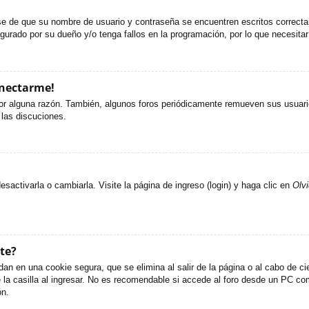
ese de que su nombre de usuario y contraseña se encuentren escritos correct
gurado por su dueño y/o tenga fallos en la programación, por lo que necesitar
onectarme!
or alguna razón. También, algunos foros periódicamente remueven sus usuario
 las discuciones.
activarla o cambiarla. Visite la página de ingreso (login) y haga clic en
Olv
te?
an en una cookie segura, que se elimina al salir de la página o al cabo de c
 casilla al ingresar. No es recomendable si accede al foro desde un PC compa
ón.