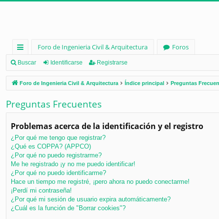
Foro de Ingenieria Civil & Arquitectura
Foros
nl
Buscar
Identificarse
Registrarse
ac
Foro de Ingenieria Civil & Arquitectura
Índice principal
Preguntas Frecuen
es
Preguntas Frecuentes
rá
pi
Problemas acerca de la identificación y el registro
d
¿Por qué me tengo que registrar?
¿Qué es COPPA? (APPCO)
os
¿Por qué no puedo registrarme?
Me he registrado ¡y no me puedo identificar!
¿Por qué no puedo identificarme?
Hace un tiempo me registré, ¡pero ahora no puedo conectarme!
¡Perdí mi contraseña!
¿Por qué mi sesión de usuario expira automáticamente?
¿Cuál es la función de "Borrar cookies"?