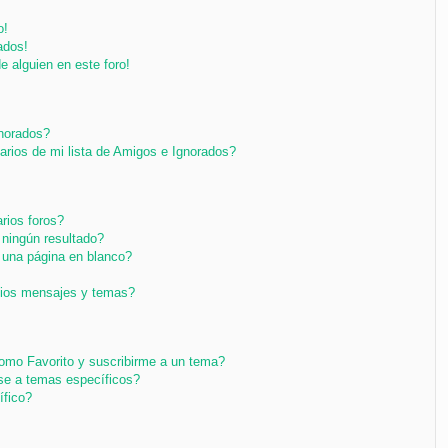
o!
ados!
e alguien en este foro!
gnorados?
arios de mi lista de Amigos e Ignorados?
rios foros?
ningún resultado?
una página en blanco?
pios mensajes y temas?
 como Favorito y suscribirme a un tema?
se a temas específicos?
ífico?