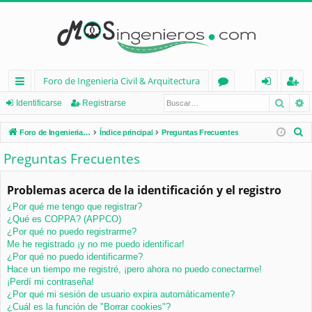
Foro de Ingenieria Civil & Arquitectura
Busca
B
nl
or
de
eg
Identificarse
Registrarse
ac
os
nt
ist
B
Foro de Ingenieria Civil & Arquitectura
Índice principal
Preguntas Frecuentes
es
ifi
ra
u
Preguntas Frecuentes
s
rá
ca
rs
c
Problemas acerca de la identificación y el registro
pi
rs
e
a
¿Por qué me tengo que registrar?
d
e
r
¿Qué es COPPA? (APPCO)
os
¿Por qué no puedo registrarme?
Me he registrado ¡y no me puedo identificar!
¿Por qué no puedo identificarme?
Hace un tiempo me registré, ¡pero ahora no puedo conectarme!
¡Perdí mi contraseña!
¿Por qué mi sesión de usuario expira automáticamente?
¿Cuál es la función de "Borrar cookies"?