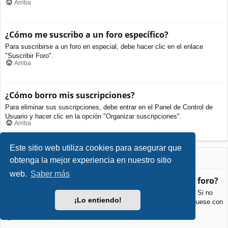
Arriba
¿Cómo me suscribo a un foro específico?
Para suscribirse a un foro en especial, debe hacer clic en el enlace
"Suscribir Foro".
Arriba
¿Cómo borro mis suscripciones?
Para eliminar sus suscripciones, debe entrar en el Panel de Control de
Usuario y hacer clic en la opción "Organizar suscripciones".
Arriba
Este sitio web utiliza cookies para asegurar que
Archivos Adjuntos
obtenga la mejor experiencia en nuestro sitio
web.
Saber más
¿Qué archivos adjuntos son permitidos en este foro?
Cada foro puede permitir o no ciertos tipos de archivos adjuntos. Si no
¡Lo entiendo!
está seguro de que tipos de archivos se pueden cargar, comuníquese con
La Administración para obtener más información.
Arriba