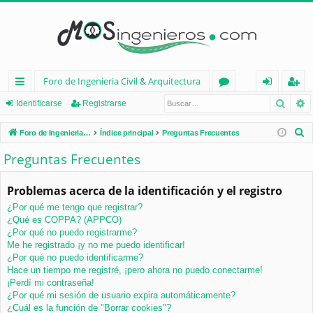
Foro de Ingenieria Civil & Arquitectura
Busca
B
nl
or
de
eg
Identificarse
Registrarse
ac
os
nt
ist
B
Foro de Ingenieria Civil & Arquitectura
Índice principal
Preguntas Frecuentes
es
ifi
ra
u
Preguntas Frecuentes
s
rá
ca
rs
c
Problemas acerca de la identificación y el registro
pi
rs
e
a
¿Por qué me tengo que registrar?
d
e
r
¿Qué es COPPA? (APPCO)
os
¿Por qué no puedo registrarme?
Me he registrado ¡y no me puedo identificar!
¿Por qué no puedo identificarme?
Hace un tiempo me registré, ¡pero ahora no puedo conectarme!
¡Perdí mi contraseña!
¿Por qué mi sesión de usuario expira automáticamente?
¿Cuál es la función de "Borrar cookies"?