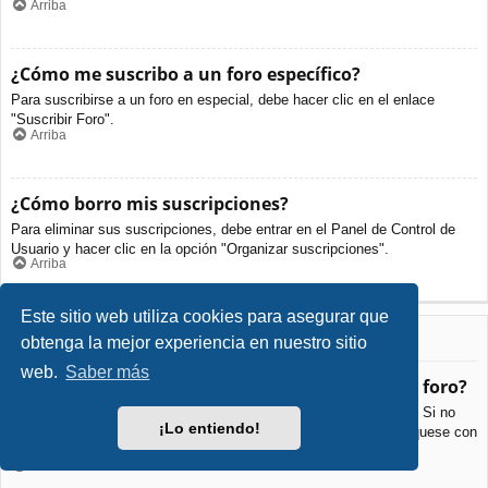
Arriba
¿Cómo me suscribo a un foro específico?
Para suscribirse a un foro en especial, debe hacer clic en el enlace
"Suscribir Foro".
Arriba
¿Cómo borro mis suscripciones?
Para eliminar sus suscripciones, debe entrar en el Panel de Control de
Usuario y hacer clic en la opción "Organizar suscripciones".
Arriba
Este sitio web utiliza cookies para asegurar que
Archivos Adjuntos
obtenga la mejor experiencia en nuestro sitio
web.
Saber más
¿Qué archivos adjuntos son permitidos en este foro?
Cada foro puede permitir o no ciertos tipos de archivos adjuntos. Si no
¡Lo entiendo!
está seguro de que tipos de archivos se pueden cargar, comuníquese con
La Administración para obtener más información.
Arriba