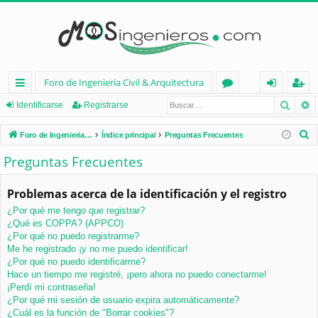
Foro de Ingenieria Civil & Arquitectura
Busca
B
nl
or
de
eg
Identificarse
Registrarse
ac
os
nt
ist
B
Foro de Ingenieria Civil & Arquitectura
Índice principal
Preguntas Frecuentes
es
ifi
ra
u
Preguntas Frecuentes
s
rá
ca
rs
c
Problemas acerca de la identificación y el registro
pi
rs
e
a
¿Por qué me tengo que registrar?
d
e
r
¿Qué es COPPA? (APPCO)
os
¿Por qué no puedo registrarme?
Me he registrado ¡y no me puedo identificar!
¿Por qué no puedo identificarme?
Hace un tiempo me registré, ¡pero ahora no puedo conectarme!
¡Perdí mi contraseña!
¿Por qué mi sesión de usuario expira automáticamente?
¿Cuál es la función de "Borrar cookies"?