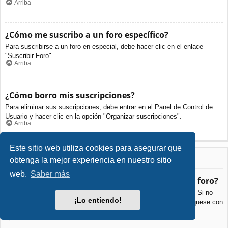
Arriba
¿Cómo me suscribo a un foro específico?
Para suscribirse a un foro en especial, debe hacer clic en el enlace
"Suscribir Foro".
Arriba
¿Cómo borro mis suscripciones?
Para eliminar sus suscripciones, debe entrar en el Panel de Control de
Usuario y hacer clic en la opción "Organizar suscripciones".
Arriba
Este sitio web utiliza cookies para asegurar que
Archivos Adjuntos
obtenga la mejor experiencia en nuestro sitio
web.
Saber más
¿Qué archivos adjuntos son permitidos en este foro?
Cada foro puede permitir o no ciertos tipos de archivos adjuntos. Si no
¡Lo entiendo!
está seguro de que tipos de archivos se pueden cargar, comuníquese con
La Administración para obtener más información.
Arriba