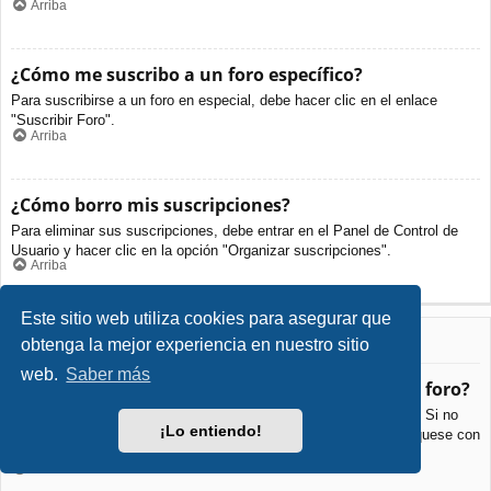
Arriba
¿Cómo me suscribo a un foro específico?
Para suscribirse a un foro en especial, debe hacer clic en el enlace
"Suscribir Foro".
Arriba
¿Cómo borro mis suscripciones?
Para eliminar sus suscripciones, debe entrar en el Panel de Control de
Usuario y hacer clic en la opción "Organizar suscripciones".
Arriba
Este sitio web utiliza cookies para asegurar que
Archivos Adjuntos
obtenga la mejor experiencia en nuestro sitio
web.
Saber más
¿Qué archivos adjuntos son permitidos en este foro?
Cada foro puede permitir o no ciertos tipos de archivos adjuntos. Si no
¡Lo entiendo!
está seguro de que tipos de archivos se pueden cargar, comuníquese con
La Administración para obtener más información.
Arriba