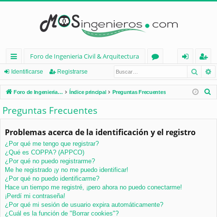
Foro de Ingenieria Civil & Arquitectura
Busca
B
nl
or
de
eg
Identificarse
Registrarse
ac
os
nt
ist
B
Foro de Ingenieria Civil & Arquitectura
Índice principal
Preguntas Frecuentes
es
ifi
ra
u
Preguntas Frecuentes
s
rá
ca
rs
c
Problemas acerca de la identificación y el registro
pi
rs
e
a
¿Por qué me tengo que registrar?
d
e
r
¿Qué es COPPA? (APPCO)
os
¿Por qué no puedo registrarme?
Me he registrado ¡y no me puedo identificar!
¿Por qué no puedo identificarme?
Hace un tiempo me registré, ¡pero ahora no puedo conectarme!
¡Perdí mi contraseña!
¿Por qué mi sesión de usuario expira automáticamente?
¿Cuál es la función de "Borrar cookies"?