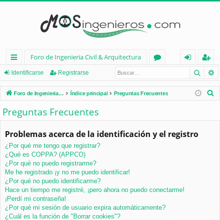
Foro de Ingenieria Civil & Arquitectura
Busca
B
nl
or
de
eg
Identificarse
Registrarse
ac
os
nt
ist
B
Foro de Ingenieria Civil & Arquitectura
Índice principal
Preguntas Frecuentes
es
ifi
ra
u
Preguntas Frecuentes
s
rá
ca
rs
c
Problemas acerca de la identificación y el registro
pi
rs
e
a
¿Por qué me tengo que registrar?
d
e
r
¿Qué es COPPA? (APPCO)
os
¿Por qué no puedo registrarme?
Me he registrado ¡y no me puedo identificar!
¿Por qué no puedo identificarme?
Hace un tiempo me registré, ¡pero ahora no puedo conectarme!
¡Perdí mi contraseña!
¿Por qué mi sesión de usuario expira automáticamente?
¿Cuál es la función de "Borrar cookies"?