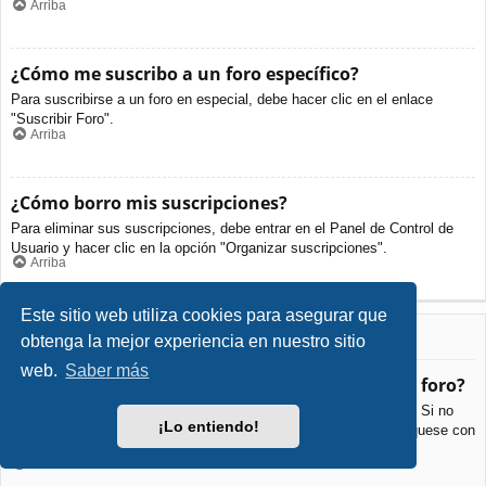
Arriba
¿Cómo me suscribo a un foro específico?
Para suscribirse a un foro en especial, debe hacer clic en el enlace
"Suscribir Foro".
Arriba
¿Cómo borro mis suscripciones?
Para eliminar sus suscripciones, debe entrar en el Panel de Control de
Usuario y hacer clic en la opción "Organizar suscripciones".
Arriba
Este sitio web utiliza cookies para asegurar que
Archivos Adjuntos
obtenga la mejor experiencia en nuestro sitio
web.
Saber más
¿Qué archivos adjuntos son permitidos en este foro?
Cada foro puede permitir o no ciertos tipos de archivos adjuntos. Si no
¡Lo entiendo!
está seguro de que tipos de archivos se pueden cargar, comuníquese con
La Administración para obtener más información.
Arriba