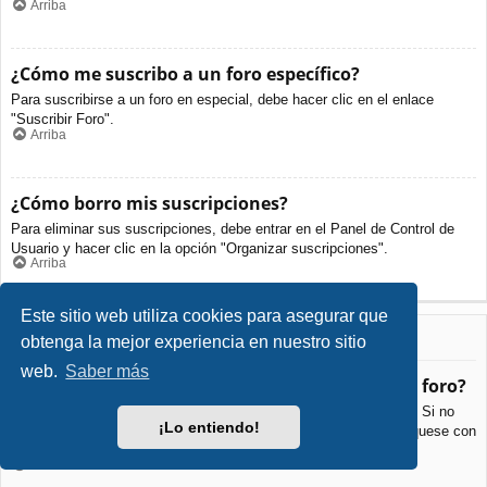
Arriba
¿Cómo me suscribo a un foro específico?
Para suscribirse a un foro en especial, debe hacer clic en el enlace
"Suscribir Foro".
Arriba
¿Cómo borro mis suscripciones?
Para eliminar sus suscripciones, debe entrar en el Panel de Control de
Usuario y hacer clic en la opción "Organizar suscripciones".
Arriba
Este sitio web utiliza cookies para asegurar que
Archivos Adjuntos
obtenga la mejor experiencia en nuestro sitio
web.
Saber más
¿Qué archivos adjuntos son permitidos en este foro?
Cada foro puede permitir o no ciertos tipos de archivos adjuntos. Si no
¡Lo entiendo!
está seguro de que tipos de archivos se pueden cargar, comuníquese con
La Administración para obtener más información.
Arriba