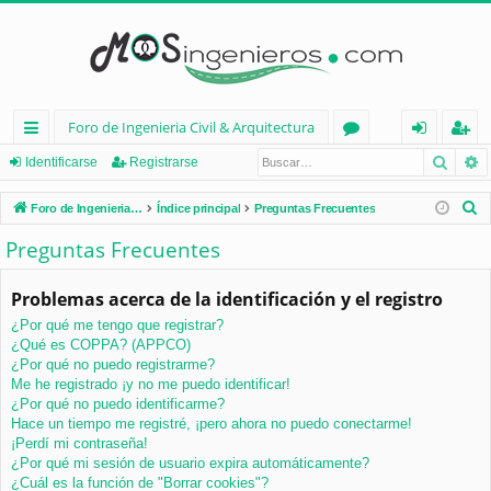
Foro de Ingenieria Civil & Arquitectura
Busca
B
nl
or
de
eg
Identificarse
Registrarse
ac
os
nt
ist
B
Foro de Ingenieria Civil & Arquitectura
Índice principal
Preguntas Frecuentes
es
ifi
ra
u
Preguntas Frecuentes
s
rá
ca
rs
c
Problemas acerca de la identificación y el registro
pi
rs
e
a
¿Por qué me tengo que registrar?
d
e
r
¿Qué es COPPA? (APPCO)
os
¿Por qué no puedo registrarme?
Me he registrado ¡y no me puedo identificar!
¿Por qué no puedo identificarme?
Hace un tiempo me registré, ¡pero ahora no puedo conectarme!
¡Perdí mi contraseña!
¿Por qué mi sesión de usuario expira automáticamente?
¿Cuál es la función de "Borrar cookies"?