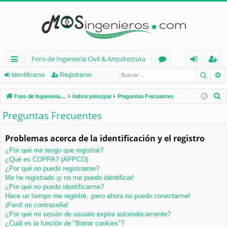
Foro de Ingenieria Civil & Arquitectura
Busca
B
nl
or
de
eg
Identificarse
Registrarse
ac
os
nt
ist
B
Foro de Ingenieria Civil & Arquitectura
Índice principal
Preguntas Frecuentes
es
ifi
ra
u
Preguntas Frecuentes
s
rá
ca
rs
c
Problemas acerca de la identificación y el registro
pi
rs
e
a
¿Por qué me tengo que registrar?
d
e
r
¿Qué es COPPA? (APPCO)
os
¿Por qué no puedo registrarme?
Me he registrado ¡y no me puedo identificar!
¿Por qué no puedo identificarme?
Hace un tiempo me registré, ¡pero ahora no puedo conectarme!
¡Perdí mi contraseña!
¿Por qué mi sesión de usuario expira automáticamente?
¿Cuál es la función de "Borrar cookies"?