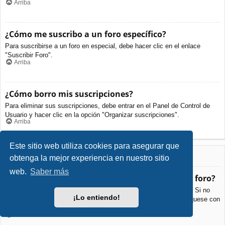
Arriba
¿Cómo me suscribo a un foro específico?
Para suscribirse a un foro en especial, debe hacer clic en el enlace
"Suscribir Foro".
Arriba
¿Cómo borro mis suscripciones?
Para eliminar sus suscripciones, debe entrar en el Panel de Control de
Usuario y hacer clic en la opción "Organizar suscripciones".
Arriba
Este sitio web utiliza cookies para asegurar que
Archivos Adjuntos
obtenga la mejor experiencia en nuestro sitio
web.
Saber más
¿Qué archivos adjuntos son permitidos en este foro?
Cada foro puede permitir o no ciertos tipos de archivos adjuntos. Si no
¡Lo entiendo!
está seguro de que tipos de archivos se pueden cargar, comuníquese con
La Administración para obtener más información.
Arriba