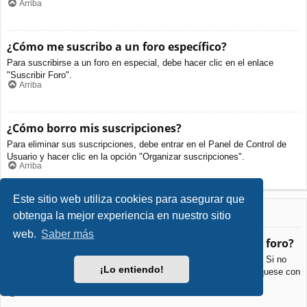
Arriba
¿Cómo me suscribo a un foro específico?
Para suscribirse a un foro en especial, debe hacer clic en el enlace
"Suscribir Foro".
Arriba
¿Cómo borro mis suscripciones?
Para eliminar sus suscripciones, debe entrar en el Panel de Control de
Usuario y hacer clic en la opción "Organizar suscripciones".
Arriba
Este sitio web utiliza cookies para asegurar que
Archivos Adjuntos
obtenga la mejor experiencia en nuestro sitio
web.
Saber más
¿Qué archivos adjuntos son permitidos en este foro?
Cada foro puede permitir o no ciertos tipos de archivos adjuntos. Si no
¡Lo entiendo!
está seguro de que tipos de archivos se pueden cargar, comuníquese con
La Administración para obtener más información.
Arriba