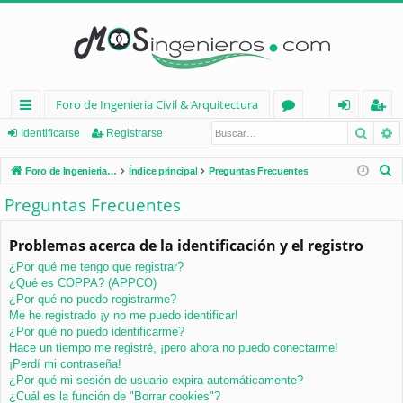
Foro de Ingenieria Civil & Arquitectura
Busca
B
nl
or
de
eg
Identificarse
Registrarse
ac
os
nt
ist
B
Foro de Ingenieria Civil & Arquitectura
Índice principal
Preguntas Frecuentes
es
ifi
ra
u
Preguntas Frecuentes
s
rá
ca
rs
c
Problemas acerca de la identificación y el registro
pi
rs
e
a
¿Por qué me tengo que registrar?
d
e
r
¿Qué es COPPA? (APPCO)
os
¿Por qué no puedo registrarme?
Me he registrado ¡y no me puedo identificar!
¿Por qué no puedo identificarme?
Hace un tiempo me registré, ¡pero ahora no puedo conectarme!
¡Perdí mi contraseña!
¿Por qué mi sesión de usuario expira automáticamente?
¿Cuál es la función de "Borrar cookies"?