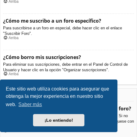
Arriba
¿Cómo me suscribo a un foro específico?
Para suscribirse a un foro en especial, debe hacer clic en el enlace
"Suscribir Foro".
Arriba
¿Cómo borro mis suscripciones?
Para eliminar sus suscripciones, debe entrar en el Panel de Control de
Usuario y hacer clic en la opción "Organizar suscripciones".
Arriba
Este sitio web utiliza cookies para asegurar que
Archivos Adjuntos
obtenga la mejor experiencia en nuestro sitio
web.
Saber más
¿Qué archivos adjuntos son permitidos en este foro?
Cada foro puede permitir o no ciertos tipos de archivos adjuntos. Si no
¡Lo entiendo!
está seguro de que tipos de archivos se pueden cargar, comuníquese con
La Administración para obtener más información.
Arriba