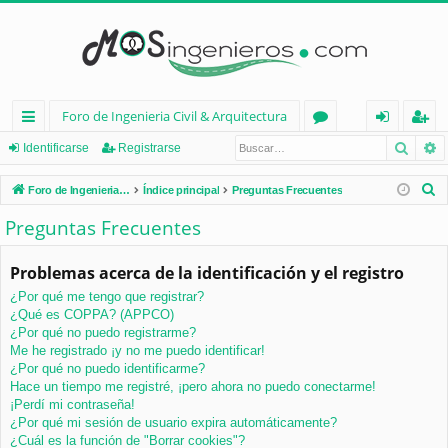
Foro de Ingenieria Civil & Arquitectura
Busca
B
nl
or
de
eg
Identificarse
Registrarse
ac
os
nt
ist
B
Foro de Ingenieria Civil & Arquitectura
Índice principal
Preguntas Frecuentes
es
ifi
ra
u
Preguntas Frecuentes
s
rá
ca
rs
c
Problemas acerca de la identificación y el registro
pi
rs
e
a
¿Por qué me tengo que registrar?
d
e
r
¿Qué es COPPA? (APPCO)
os
¿Por qué no puedo registrarme?
Me he registrado ¡y no me puedo identificar!
¿Por qué no puedo identificarme?
Hace un tiempo me registré, ¡pero ahora no puedo conectarme!
¡Perdí mi contraseña!
¿Por qué mi sesión de usuario expira automáticamente?
¿Cuál es la función de "Borrar cookies"?