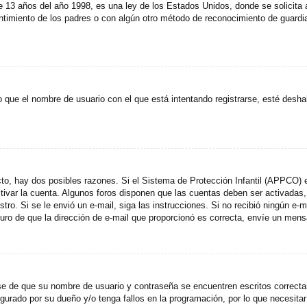
años del año 1998, es una ley de los Estados Unidos, donde se solicita a lo
entimiento de los padres o con algún otro método de reconocimiento de guardia
 que el nombre de usuario con el que está intentando registrarse, esté desha
cto, hay dos posibles razones. Si el Sistema de Protección Infantil (APPCO) e
ctivar la cuenta. Algunos foros disponen que las cuentas deben ser activada
egistro. Si se le envió un e-mail, siga las instrucciones. Si no recibió ningún 
eguro de que la dirección de e-mail que proporcionó es correcta, envíe un mens
ese de que su nombre de usuario y contraseña se encuentren escritos correct
gurado por su dueño y/o tenga fallos en la programación, por lo que necesitar