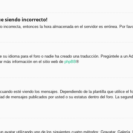
ue siendo incorrecto!
ndo incorrecta, entonces la hora almacenada en el servidor es errónea. Por fa
 su idioma para el foro o nadie ha creado una traducción. Pregúntele a un Adm
ar más información en el sitio web de
phpBB
®
do esté viendo los mensajes. Dependiendo de la plantilla que utilice el foro
tidad de mensajes publicados por usted o su estatus dentro del foro. La seg
 un avatar utilizando uno de los siguientes cuatro métodos: Gravatar, Galería