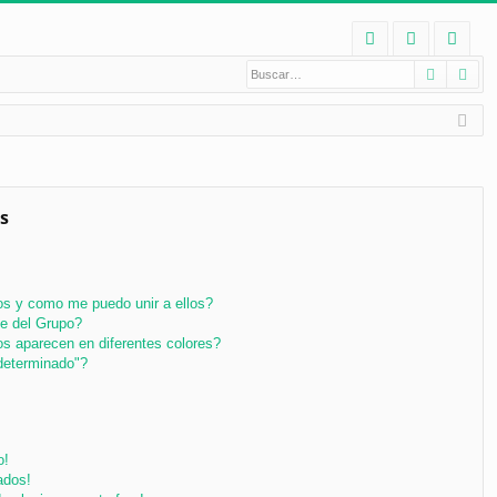
E
Buscar
Bú
FA
de
eg
Q
nt
ist
ifi
ra
ca
rs
rs
e
s
e
s y como me puedo unir a ellos?
e del Grupo?
s aparecen en diferentes colores?
determinado"?
o!
ados!