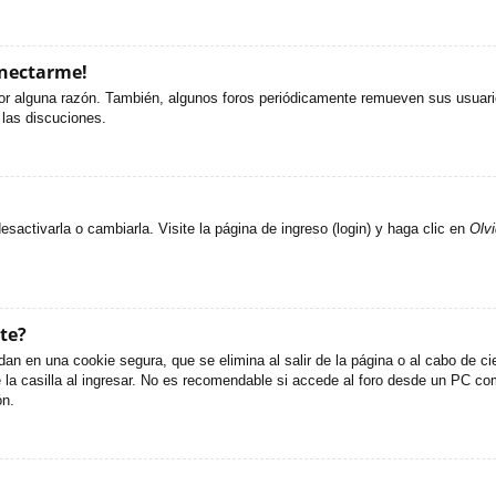
onectarme!
or alguna razón. También, algunos foros periódicamente remueven sus usuario
 las discuciones.
activarla o cambiarla. Visite la página de ingreso (login) y haga clic en
Olv
te?
an en una cookie segura, que se elimina al salir de la página o al cabo de c
 casilla al ingresar. No es recomendable si accede al foro desde un PC compa
ón.