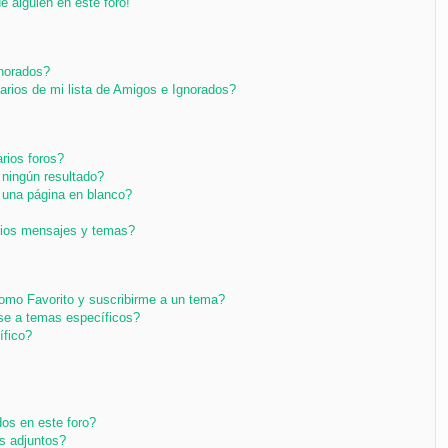
e alguien en este foro!
gnorados?
arios de mi lista de Amigos e Ignorados?
rios foros?
ningún resultado?
una página en blanco?
pios mensajes y temas?
 como Favorito y suscribirme a un tema?
se a temas específicos?
ífico?
os en este foro?
s adjuntos?