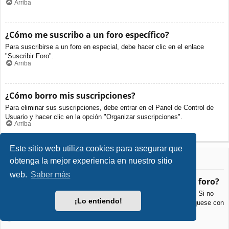
Arriba
¿Cómo me suscribo a un foro específico?
Para suscribirse a un foro en especial, debe hacer clic en el enlace
"Suscribir Foro".
Arriba
¿Cómo borro mis suscripciones?
Para eliminar sus suscripciones, debe entrar en el Panel de Control de
Usuario y hacer clic en la opción "Organizar suscripciones".
Arriba
Este sitio web utiliza cookies para asegurar que
Archivos Adjuntos
obtenga la mejor experiencia en nuestro sitio
web.
Saber más
¿Qué archivos adjuntos son permitidos en este foro?
Cada foro puede permitir o no ciertos tipos de archivos adjuntos. Si no
¡Lo entiendo!
está seguro de que tipos de archivos se pueden cargar, comuníquese con
La Administración para obtener más información.
Arriba