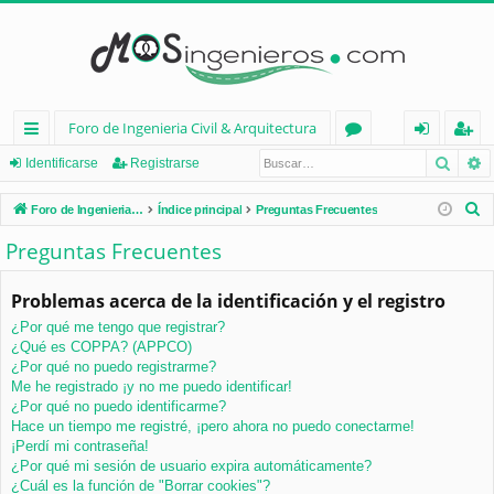
Foro de Ingenieria Civil & Arquitectura
Busca
B
nl
or
de
eg
Identificarse
Registrarse
ac
os
nt
ist
B
Foro de Ingenieria Civil & Arquitectura
Índice principal
Preguntas Frecuentes
es
ifi
ra
u
Preguntas Frecuentes
s
rá
ca
rs
c
Problemas acerca de la identificación y el registro
pi
rs
e
a
¿Por qué me tengo que registrar?
d
e
r
¿Qué es COPPA? (APPCO)
os
¿Por qué no puedo registrarme?
Me he registrado ¡y no me puedo identificar!
¿Por qué no puedo identificarme?
Hace un tiempo me registré, ¡pero ahora no puedo conectarme!
¡Perdí mi contraseña!
¿Por qué mi sesión de usuario expira automáticamente?
¿Cuál es la función de "Borrar cookies"?