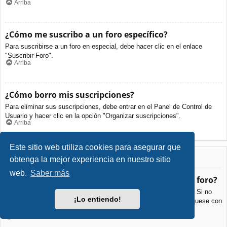
Arriba
¿Cómo me suscribo a un foro específico?
Para suscribirse a un foro en especial, debe hacer clic en el enlace
"Suscribir Foro".
Arriba
¿Cómo borro mis suscripciones?
Para eliminar sus suscripciones, debe entrar en el Panel de Control de
Usuario y hacer clic en la opción "Organizar suscripciones".
Arriba
Este sitio web utiliza cookies para asegurar que
Archivos Adjuntos
obtenga la mejor experiencia en nuestro sitio
web.
Saber más
¿Qué archivos adjuntos son permitidos en este foro?
Cada foro puede permitir o no ciertos tipos de archivos adjuntos. Si no
¡Lo entiendo!
está seguro de que tipos de archivos se pueden cargar, comuníquese con
La Administración para obtener más información.
Arriba