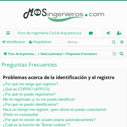
Foro de Ingenieria Civil & Arquitectura
Busca
B
nl
or
de
eg
Identificarse
Registrarse
ac
os
nt
ist
B
Foro de Ingenieria Civil & Arquitectura
Índice principal
Preguntas Frecuentes
es
ifi
ra
u
Preguntas Frecuentes
s
rá
ca
rs
c
Problemas acerca de la identificación y el registro
pi
rs
e
a
¿Por qué me tengo que registrar?
d
e
r
¿Qué es COPPA? (APPCO)
os
¿Por qué no puedo registrarme?
Me he registrado ¡y no me puedo identificar!
¿Por qué no puedo identificarme?
Hace un tiempo me registré, ¡pero ahora no puedo conectarme!
¡Perdí mi contraseña!
¿Por qué mi sesión de usuario expira automáticamente?
¿Cuál es la función de "Borrar cookies"?