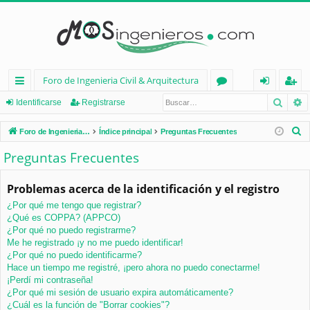
Foro de Ingenieria Civil & Arquitectura
Busca
B
nl
or
de
eg
Identificarse
Registrarse
ac
os
nt
ist
B
Foro de Ingenieria Civil & Arquitectura
Índice principal
Preguntas Frecuentes
es
ifi
ra
u
Preguntas Frecuentes
s
rá
ca
rs
c
Problemas acerca de la identificación y el registro
pi
rs
e
a
¿Por qué me tengo que registrar?
d
e
r
¿Qué es COPPA? (APPCO)
os
¿Por qué no puedo registrarme?
Me he registrado ¡y no me puedo identificar!
¿Por qué no puedo identificarme?
Hace un tiempo me registré, ¡pero ahora no puedo conectarme!
¡Perdí mi contraseña!
¿Por qué mi sesión de usuario expira automáticamente?
¿Cuál es la función de "Borrar cookies"?