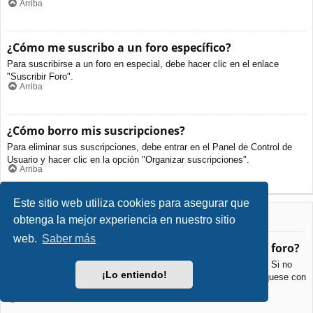
Arriba
¿Cómo me suscribo a un foro específico?
Para suscribirse a un foro en especial, debe hacer clic en el enlace
"Suscribir Foro".
Arriba
¿Cómo borro mis suscripciones?
Para eliminar sus suscripciones, debe entrar en el Panel de Control de
Usuario y hacer clic en la opción "Organizar suscripciones".
Arriba
Este sitio web utiliza cookies para asegurar que
Archivos Adjuntos
obtenga la mejor experiencia en nuestro sitio
web.
Saber más
¿Qué archivos adjuntos son permitidos en este foro?
Cada foro puede permitir o no ciertos tipos de archivos adjuntos. Si no
¡Lo entiendo!
está seguro de que tipos de archivos se pueden cargar, comuníquese con
La Administración para obtener más información.
Arriba