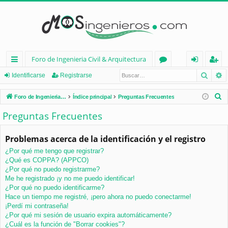
Foro de Ingenieria Civil & Arquitectura
Busca
B
nl
or
de
eg
Identificarse
Registrarse
ac
os
nt
ist
B
Foro de Ingenieria Civil & Arquitectura
Índice principal
Preguntas Frecuentes
es
ifi
ra
u
Preguntas Frecuentes
s
rá
ca
rs
c
Problemas acerca de la identificación y el registro
pi
rs
e
a
¿Por qué me tengo que registrar?
d
e
r
¿Qué es COPPA? (APPCO)
os
¿Por qué no puedo registrarme?
Me he registrado ¡y no me puedo identificar!
¿Por qué no puedo identificarme?
Hace un tiempo me registré, ¡pero ahora no puedo conectarme!
¡Perdí mi contraseña!
¿Por qué mi sesión de usuario expira automáticamente?
¿Cuál es la función de "Borrar cookies"?