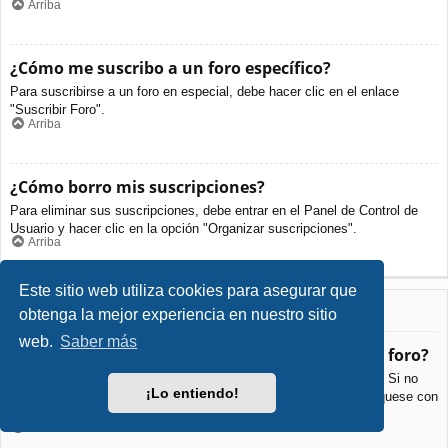
Arriba
¿Cómo me suscribo a un foro específico?
Para suscribirse a un foro en especial, debe hacer clic en el enlace
"Suscribir Foro".
Arriba
¿Cómo borro mis suscripciones?
Para eliminar sus suscripciones, debe entrar en el Panel de Control de
Usuario y hacer clic en la opción "Organizar suscripciones".
Arriba
Este sitio web utiliza cookies para asegurar que
Archivos Adjuntos
obtenga la mejor experiencia en nuestro sitio
web.
Saber más
¿Qué archivos adjuntos son permitidos en este foro?
Cada foro puede permitir o no ciertos tipos de archivos adjuntos. Si no
¡Lo entiendo!
está seguro de que tipos de archivos se pueden cargar, comuníquese con
La Administración para obtener más información.
Arriba