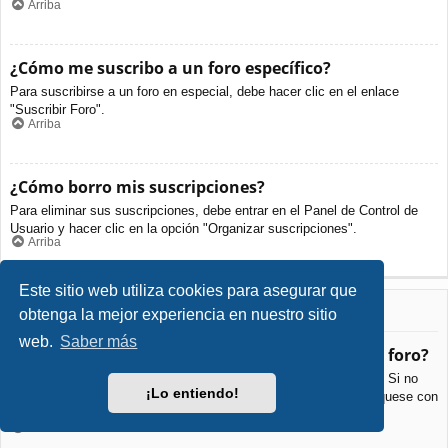
Arriba
¿Cómo me suscribo a un foro específico?
Para suscribirse a un foro en especial, debe hacer clic en el enlace
"Suscribir Foro".
Arriba
¿Cómo borro mis suscripciones?
Para eliminar sus suscripciones, debe entrar en el Panel de Control de
Usuario y hacer clic en la opción "Organizar suscripciones".
Arriba
Este sitio web utiliza cookies para asegurar que
Archivos Adjuntos
obtenga la mejor experiencia en nuestro sitio
web.
Saber más
¿Qué archivos adjuntos son permitidos en este foro?
Cada foro puede permitir o no ciertos tipos de archivos adjuntos. Si no
¡Lo entiendo!
está seguro de que tipos de archivos se pueden cargar, comuníquese con
La Administración para obtener más información.
Arriba