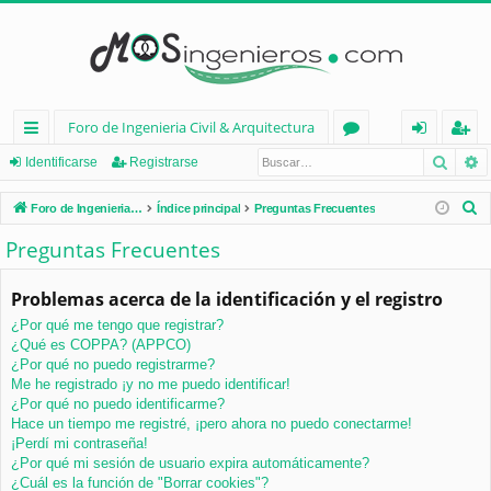
Foro de Ingenieria Civil & Arquitectura
Busca
B
nl
or
de
eg
Identificarse
Registrarse
ac
os
nt
ist
B
Foro de Ingenieria Civil & Arquitectura
Índice principal
Preguntas Frecuentes
es
ifi
ra
u
Preguntas Frecuentes
s
rá
ca
rs
c
Problemas acerca de la identificación y el registro
pi
rs
e
a
¿Por qué me tengo que registrar?
d
e
r
¿Qué es COPPA? (APPCO)
os
¿Por qué no puedo registrarme?
Me he registrado ¡y no me puedo identificar!
¿Por qué no puedo identificarme?
Hace un tiempo me registré, ¡pero ahora no puedo conectarme!
¡Perdí mi contraseña!
¿Por qué mi sesión de usuario expira automáticamente?
¿Cuál es la función de "Borrar cookies"?