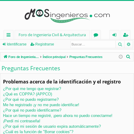
Foro de Ingenieria Civil & Arquitectura
Busca
B
nl
or
de
eg
Identificarse
Registrarse
ac
os
nt
ist
B
Foro de Ingenieria Civil & Arquitectura
Índice principal
Preguntas Frecuentes
es
ifi
ra
u
Preguntas Frecuentes
s
rá
ca
rs
c
Problemas acerca de la identificación y el registro
pi
rs
e
a
¿Por qué me tengo que registrar?
d
e
r
¿Qué es COPPA? (APPCO)
os
¿Por qué no puedo registrarme?
Me he registrado ¡y no me puedo identificar!
¿Por qué no puedo identificarme?
Hace un tiempo me registré, ¡pero ahora no puedo conectarme!
¡Perdí mi contraseña!
¿Por qué mi sesión de usuario expira automáticamente?
¿Cuál es la función de "Borrar cookies"?