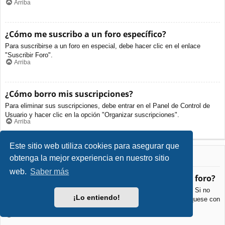
Arriba
¿Cómo me suscribo a un foro específico?
Para suscribirse a un foro en especial, debe hacer clic en el enlace
"Suscribir Foro".
Arriba
¿Cómo borro mis suscripciones?
Para eliminar sus suscripciones, debe entrar en el Panel de Control de
Usuario y hacer clic en la opción "Organizar suscripciones".
Arriba
Este sitio web utiliza cookies para asegurar que
Archivos Adjuntos
obtenga la mejor experiencia en nuestro sitio
web.
Saber más
¿Qué archivos adjuntos son permitidos en este foro?
Cada foro puede permitir o no ciertos tipos de archivos adjuntos. Si no
¡Lo entiendo!
está seguro de que tipos de archivos se pueden cargar, comuníquese con
La Administración para obtener más información.
Arriba