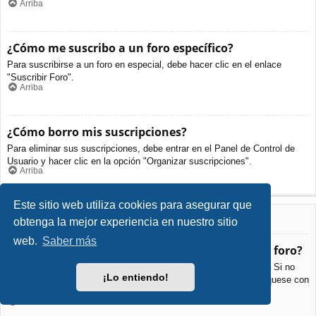
Arriba
¿Cómo me suscribo a un foro específico?
Para suscribirse a un foro en especial, debe hacer clic en el enlace
"Suscribir Foro".
Arriba
¿Cómo borro mis suscripciones?
Para eliminar sus suscripciones, debe entrar en el Panel de Control de
Usuario y hacer clic en la opción "Organizar suscripciones".
Arriba
Este sitio web utiliza cookies para asegurar que
Archivos Adjuntos
obtenga la mejor experiencia en nuestro sitio
web.
Saber más
¿Qué archivos adjuntos son permitidos en este foro?
Cada foro puede permitir o no ciertos tipos de archivos adjuntos. Si no
¡Lo entiendo!
está seguro de que tipos de archivos se pueden cargar, comuníquese con
La Administración para obtener más información.
Arriba