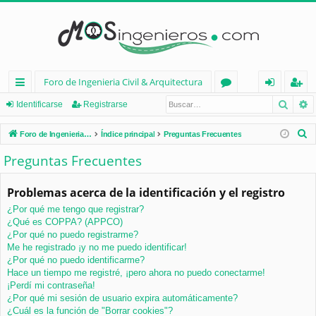
Foro de Ingenieria Civil & Arquitectura
Busca
B
nl
or
de
eg
Identificarse
Registrarse
ac
os
nt
ist
B
Foro de Ingenieria Civil & Arquitectura
Índice principal
Preguntas Frecuentes
es
ifi
ra
u
Preguntas Frecuentes
s
rá
ca
rs
c
Problemas acerca de la identificación y el registro
pi
rs
e
a
¿Por qué me tengo que registrar?
d
e
r
¿Qué es COPPA? (APPCO)
os
¿Por qué no puedo registrarme?
Me he registrado ¡y no me puedo identificar!
¿Por qué no puedo identificarme?
Hace un tiempo me registré, ¡pero ahora no puedo conectarme!
¡Perdí mi contraseña!
¿Por qué mi sesión de usuario expira automáticamente?
¿Cuál es la función de "Borrar cookies"?