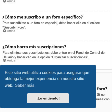
Arriba
¿Cómo me suscribo a un foro específico?
Para suscribirse a un foro en especial, debe hacer clic en el enlace
"Suscribir Foro".
Arriba
¿Cómo borro mis suscripciones?
Para eliminar sus suscripciones, debe entrar en el Panel de Control de
Usuario y hacer clic en la opción "Organizar suscripciones".
Arriba
Este sitio web utiliza cookies para asegurar que
Archivos Adjuntos
obtenga la mejor experiencia en nuestro sitio
web.
Saber más
¿Qué archivos adjuntos son permitidos en este foro?
Cada foro puede permitir o no ciertos tipos de archivos adjuntos. Si no
¡Lo entiendo!
está seguro de que tipos de archivos se pueden cargar, comuníquese con
La Administración para obtener más información.
Arriba