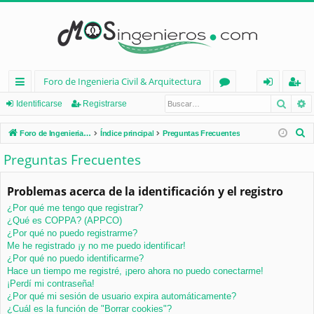
Foro de Ingenieria Civil & Arquitectura
Busca
B
nl
or
de
eg
Identificarse
Registrarse
ac
os
nt
ist
B
Foro de Ingenieria Civil & Arquitectura
Índice principal
Preguntas Frecuentes
es
ifi
ra
u
Preguntas Frecuentes
s
rá
ca
rs
c
Problemas acerca de la identificación y el registro
pi
rs
e
a
¿Por qué me tengo que registrar?
d
e
r
¿Qué es COPPA? (APPCO)
os
¿Por qué no puedo registrarme?
Me he registrado ¡y no me puedo identificar!
¿Por qué no puedo identificarme?
Hace un tiempo me registré, ¡pero ahora no puedo conectarme!
¡Perdí mi contraseña!
¿Por qué mi sesión de usuario expira automáticamente?
¿Cuál es la función de "Borrar cookies"?